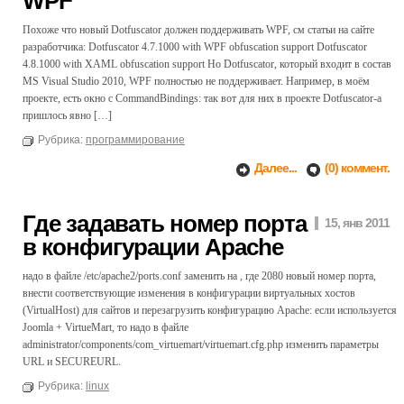
WPF
Похоже что новый Dotfuscator должен поддерживать WPF, см статьи на сайте
разработчика: Dotfuscator 4.7.1000 with WPF obfuscation support Dotfuscator
4.8.1000 with XAML obfuscation support Но Dotfuscator, который входит в состав
MS Visual Studio 2010, WPF полностью не поддерживает. Например, в моём
проекте, есть окно с CommandBindings: так вот для них в проекте Dotfuscator-а
пришлось явно […]
Рубрика:
программирование
Далее...
(0) коммент.
Где задавать номер порта
15, янв 2011
в конфигурации Apache
надо в файле /etc/apache2/ports.conf заменить на , где 2080 новый номер порта,
внести соответствующие изменения в конфигурации виртуальных хостов
(VirtualHost) для сайтов и перезагрузить конфигурацию Apache: если используется
Joomla + VirtueMart, то надо в файле
administrator/components/com_virtuemart/virtuemart.cfg.php изменить параметры
URL и SECUREURL.
Рубрика:
linux