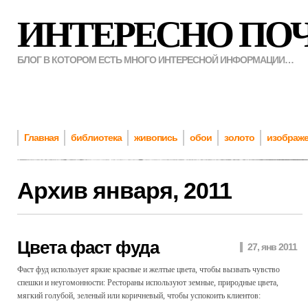
ИНТЕРЕСНО ПО
БЛОГ В КОТОРОМ ЕСТЬ МНОГО ИНТЕРЕСНОЙ ИНФОРМАЦИИ…
Главная
библиотека
живопись
обои
золото
изображ
Архив
января, 2011
Цвета фаст фуда
27, янв 2011
Фаст фуд использует яркие красные и желтые цвета, чтобы вызвать чувство
спешки и неугомонности: Рестораны используют земные, природные цвета,
мягкий голубой, зеленый или коричневый, чтобы успокоить клиентов: