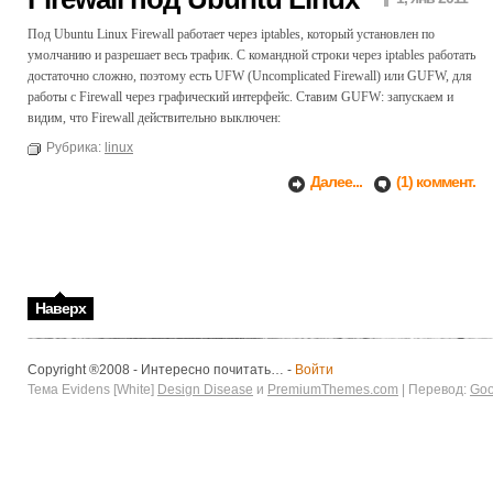
Под Ubuntu Linux Firewall работает через iptables, который установлен по
умолчанию и разрешает весь трафик. С командной строки через iptables работать
достаточно сложно, поэтому есть UFW (Uncomplicated Firewall) или GUFW, для
работы с Firewall через графический интерфейс. Ставим GUFW: запускаем и
видим, что Firewall действительно выключен:
Рубрика:
linux
Далее...
(1) коммент.
Наверх
Copyright ®2008 - Интересно почитать… -
Войти
Тема Evidens [White]
Design Disease
и
PremiumThemes.com
| Перевод:
Goo