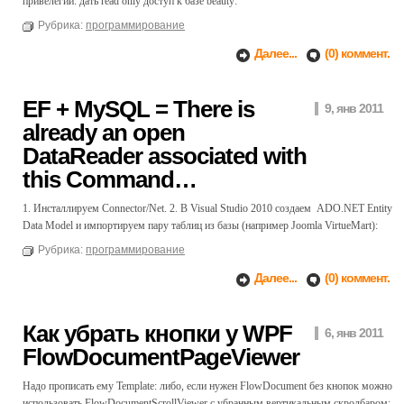
привелегии: дать read only доступ к базе beauty:
Рубрика:
программирование
Далее...
(0) коммент.
EF + MySQL = There is
9, янв 2011
already an open
DataReader associated with
this Command…
1. Инсталлируем Connector/Net. 2. В Visual Studio 2010 создаем ADO.NET Entity
Data Model и импортируем пару таблиц из базы (например Joomla VirtueMart):
Рубрика:
программирование
Далее...
(0) коммент.
Как убрать кнопки у WPF
6, янв 2011
FlowDocumentPageViewer
Надо прописать ему Template: либо, если нужен FlowDocument без кнопок можно
использовать FlowDocumentScrollViewer с убранным вертикальным скролбаром: