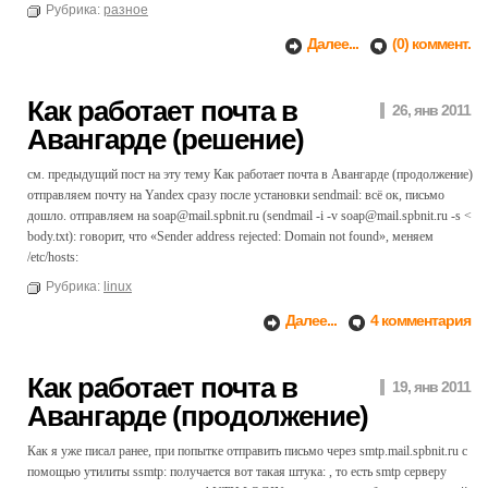
Рубрика:
разное
Далее...
(0) коммент.
Как работает почта в
26, янв 2011
Авангарде (решение)
см. предыдущий пост на эту тему Как работает почта в Авангарде (продолжение)
отправляем почту на Yandex сразу после установки sendmail: всё ок, письмо
дошло. отправляем на soap@mail.spbnit.ru (sendmail -i -v soap@mail.spbnit.ru -s <
body.txt): говорит, что «Sender address rejected: Domain not found», меняем
/etc/hosts:
Рубрика:
linux
Далее...
4 комментария
Как работает почта в
19, янв 2011
Авангарде (продолжение)
Как я уже писал ранее, при попытке отправить письмо через smtp.mail.spbnit.ru с
помощью утилиты ssmtp: получается вот такая штука: , то есть smtp серверу