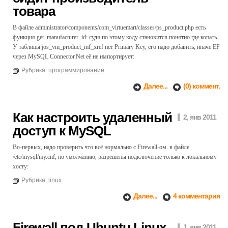
товара
В файле administrator/components/com_virtuemart/classes/ps_product.php есть
функция get_manufacturer_id: судя по этому коду становится понятно где копать.
У таблицы jos_vm_product_mf_xref нет Primary Key, его надо добавить, иначе EF
через MySQL Connector.Net её не импортирует:
Рубрика:
программирование
Далее...
(0) коммент.
Как настроить удаленный
2, янв 2011
доступ к MySQL
Во-первых, надо проверить что всё нормально с Firewall-ом. в файле
/etc/mysql/my.cnf, по умолчанию, разрешены подключение только к локальному
хосту:
Рубрика:
linux
Далее...
4 комментария
Firewall под Ubuntu Linux
1, янв 2011