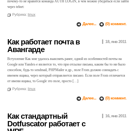
почему-то не нравится команда AUTH LOGIN, в чем можно убедиться если зайти
через telnet:
Рубрика:
linux
Далее...
(0) коммент.
Как работает почта в
18, янв 2011
Авангарде
Вступление Как мне удалось выяснить ранее, одной из особенностей почты на
Google или Yandex-e является то, что при отсылке письма, каким бы то ни было
способом, будь то sendmail, PHPMailer и др., поле From должно совпадать с
именем ящика, через который отправляется письмо. Если поле From отличается
от имени ящика, то Google это поле, просто […]
Рубрика:
linux
Далее...
(0) коммент.
Как стандартный
16, янв 2011
Dotfuscator работает с