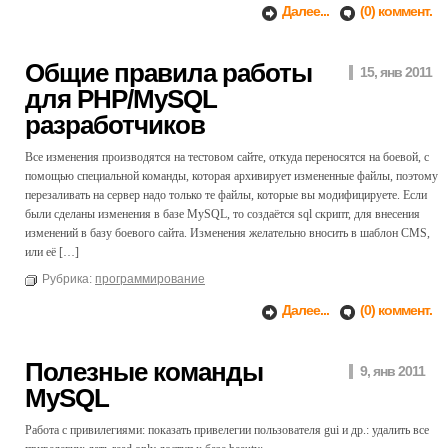
Далее...
(0) коммент.
Общие правила работы
15, янв 2011
для PHP/MySQL
разработчиков
Все изменения производятся на тестовом сайте, откуда переносятся на боевой, с
помощью специальной команды, которая архивирует измененные файлы, поэтому
перезаливать на сервер надо только те файлы, которые вы модифицируете. Если
были сделаны изменения в базе MySQL, то создаётся sql скрипт, для внесения
изменений в базу боевого сайта. Изменения желательно вносить в шаблон CMS,
или её […]
Рубрика:
программирование
Далее...
(0) коммент.
Полезные команды
9, янв 2011
MySQL
Работа с привилегиями: показать привелегии пользователя gui и др.: удалить все