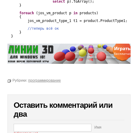
select
p).ToArray();
}
foreach
(jos_vm_product p 
in
products)
{
jos_vm_product_type_1 t1 = product.ProductType1;
//теперь всё ок
}
}
Рубрики:
программирование
Оставить комментарий или
два
Имя