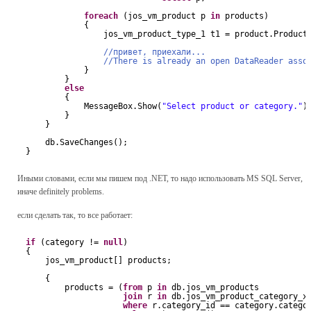
foreach
(jos_vm_product p 
in
products)
{
jos_vm_product_type_1 t1 = product.Product
//привет, приехали...
//There is already an open DataReader asso
}
}
else
{
MessageBox.Show(
"Select product or category."
)
}
}
db.SaveChanges();
}
Иными словами, если мы пишем под .NET, то надо использовать MS SQL Server,
иначе definitely problems.
если сделать так, то все работает:
if
(category != 
null
)
{
jos_vm_product[] products;
{
products = (
from
p 
in
db.jos_vm_products
join
r 
in
db.jos_vm_product_category_x
where
r.category_id == category.catego