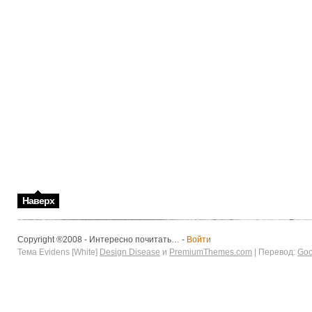
Наверх
Copyright ®2008 - Интересно почитать… -
Войти
Тема Evidens [White]
Design Disease
и
PremiumThemes.com
| Перевод:
Goo