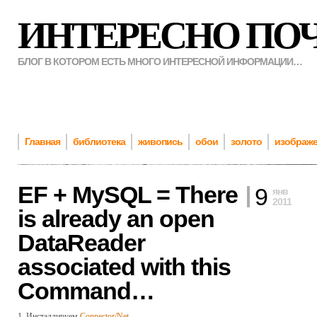
ИНТЕРЕСНО ПО
БЛОГ В КОТОРОМ ЕСТЬ МНОГО ИНТЕРЕСНОЙ ИНФОРМАЦИИ…
Главная
библиотека
живопись
обои
золото
изображ
EF + MySQL = There
9
янв
2011
is already an open
DataReader
associated with this
Command…
1. Инсталлируем
Connector/Net
.