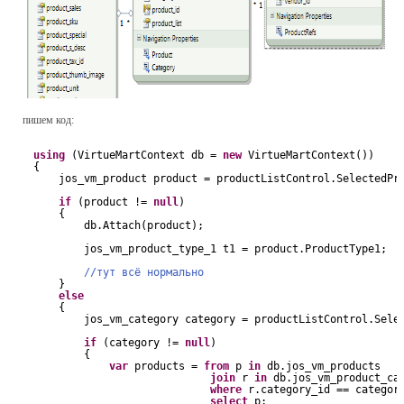
пишем код:
using
(VirtueMartContext db = 
new
VirtueMartContext())
{
jos_vm_product product = productListControl.SelectedPr
if
(product != 
null
)
{
db.Attach(product);
jos_vm_product_type_1 t1 = product.ProductType1;
//тут всё нормально
}
else
{
jos_vm_category category = productListControl.Sele
if
(category != 
null
)
{
var
products = 
from
p 
in
db.jos_vm_products
join
r 
in
db.jos_vm_product_ca
where
r.category_id == categor
select
p;