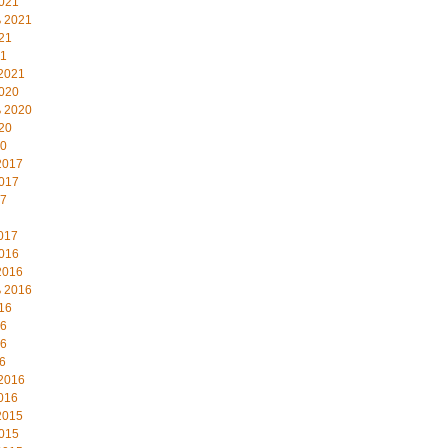
021
 2021
21
21
2021
020
 2020
20
20
2017
017
17
017
016
2016
 2016
16
16
16
6
2016
016
2015
015