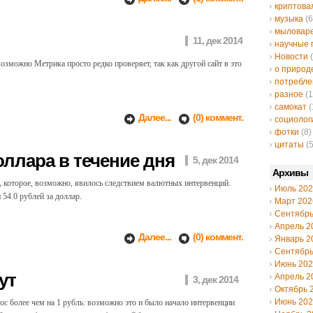
криптов
музыка
(6
мыловар
11, дек 2014
научные 
Новости
(
озможно Метрика просто редко проверяет, так как другой сайт в это
о природ
потребле
разное
(1
самокат
(
Далее...
(0) коммент.
социолог
фотки
(8)
цитаты
(5
ллара в течение дня
5, дек 2014
Архивы
я, которое, возможно, явилось следствием валютных интервенций.
Июль 20
 54.0 рублей за доллар.
Март 202
Сентябрь
Апрель 2
Далее...
(0) коммент.
Январь 2
Сентябрь
Июнь 20
ут
Апрель 2
3, дек 2014
Октябрь 
Июнь 20
ырос более чем на 1 рубль: возможно это и было начало интервенции