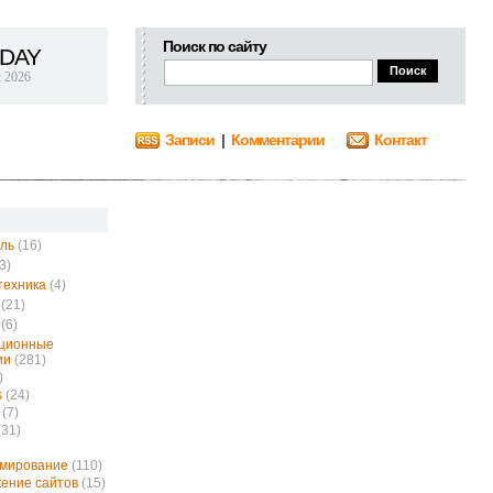
Поиск по сайту
DAY
t 2026
Записи
|
Комментарии
Контакт
ль
(16)
3)
техника
(4)
(21)
(6)
ционные
ии
(281)
)
s
(24)
(7)
(31)
ммирование
(110)
ение сайтов
(15)