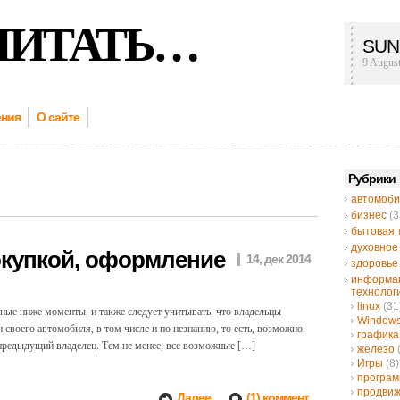
ЧИТАТЬ…
SUN
9 Augus
ения
О сайте
Рубрики
автомоби
бизнес
(3
бытовая 
духовное
окупкой, оформление
14, дек 2014
здоровье
информа
технолог
linux
(31
ные ниже моменты, и также следует учитывать, что владельцы
Window
воего автомобиля, в том числе и по незнанию, то есть, возможно,
графика
предыдущий владелец. Тем не менее, все возможные […]
железо
Игры
(8)
програ
продвиж
Далее...
(1) коммент.