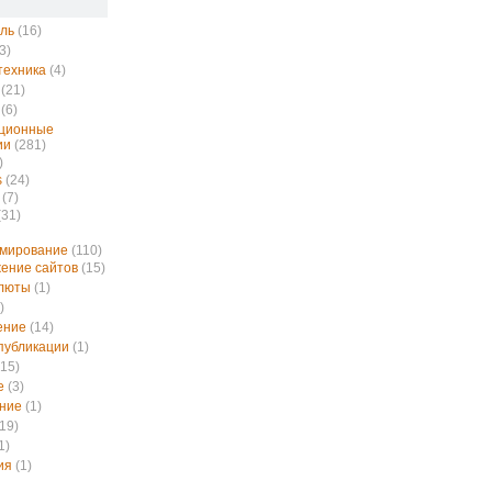
ль
(16)
3)
техника
(4)
(21)
(6)
ционные
ии
(281)
)
s
(24)
(7)
(31)
ммирование
(110)
ение сайтов
(15)
алюты
(1)
)
ение
(14)
публикации
(1)
15)
е
(3)
ние
(1)
19)
1)
ия
(1)