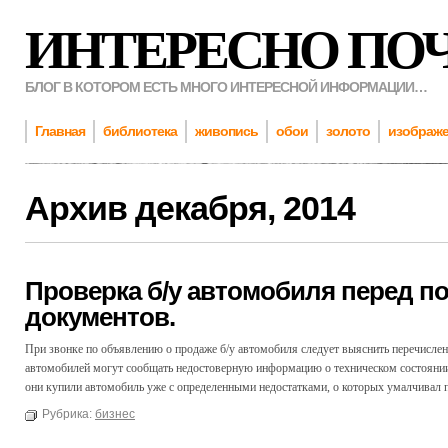
ИНТЕРЕСНО ПО
БЛОГ В КОТОРОМ ЕСТЬ МНОГО ИНТЕРЕСНОЙ ИНФОРМАЦИИ…
Главная
библиотека
живопись
обои
золото
изображ
Архив
декабря, 2014
Проверка б/у автомобиля перед п
документов.
При звонке по объявлению о продаже б/у автомобиля следует выяснить перечислен
автомобилей могут сообщать недостоверную информацию о техническом состоянии с
они купили автомобиль уже с определенными недостатками, о которых умалчивал 
Рубрика:
бизнес