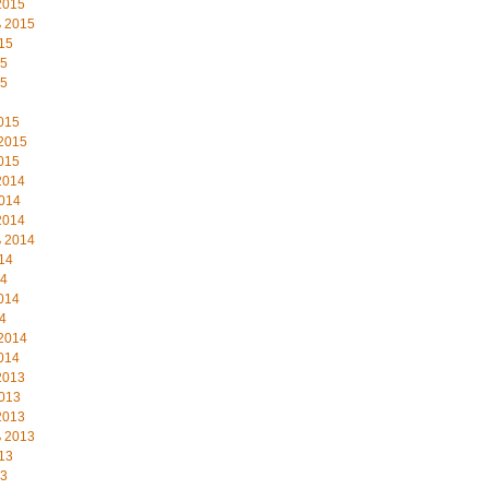
2015
 2015
15
15
15
015
2015
015
2014
014
2014
 2014
14
14
014
4
2014
014
2013
013
2013
 2013
13
13