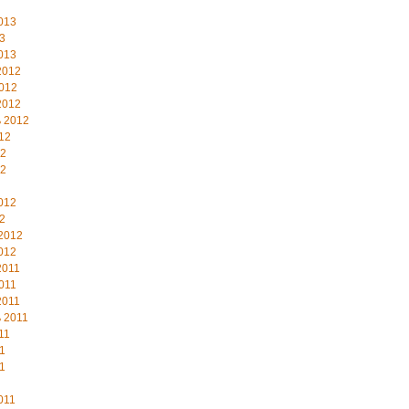
013
3
013
2012
012
2012
 2012
12
12
12
012
2
2012
012
2011
011
2011
 2011
11
1
1
011