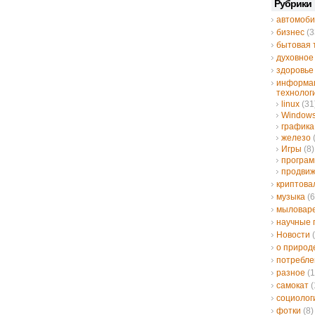
Рубрики
автомоби
бизнес
(3
бытовая 
духовное
здоровье
информа
технолог
linux
(31
Window
графика
железо
Игры
(8)
програ
продвиж
криптов
музыка
(6
мыловар
научные 
Новости
(
о природ
потребле
разное
(1
самокат
(
социолог
фотки
(8)