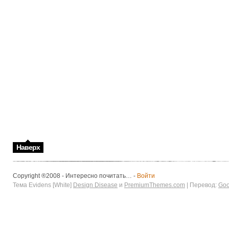
Наверх
Copyright ®2008 - Интересно почитать… -
Войти
Тема Evidens [White]
Design Disease
и
PremiumThemes.com
| Перевод:
Goo