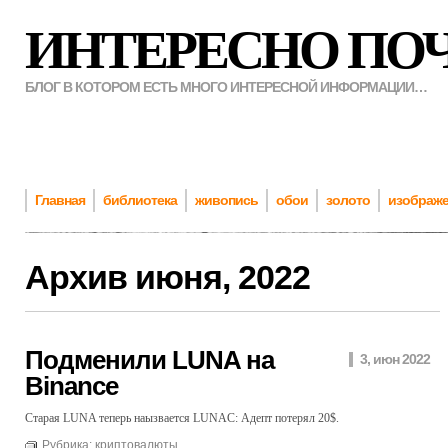
ИНТЕРЕСНО ПО
БЛОГ В КОТОРОМ ЕСТЬ МНОГО ИНТЕРЕСНОЙ ИНФОРМАЦИИ…
Главная
библиотека
живопись
обои
золото
изображ
Архив
июня, 2022
Подменили LUNA на
3, июн 2022
Binance
Старая LUNA теперь наызвается LUNAC: Адепт потерял 20$.
Рубрика:
криптовалюты