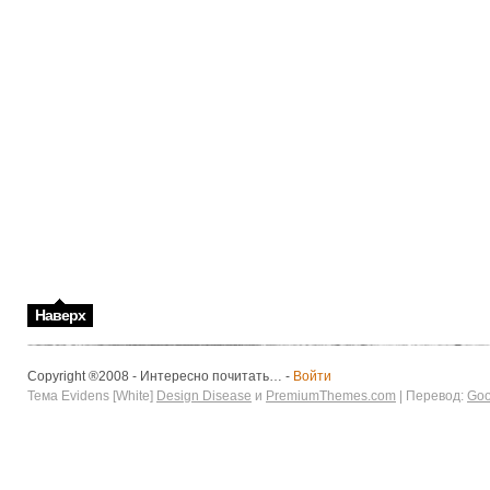
Наверх
Copyright ®2008 - Интересно почитать… -
Войти
Тема Evidens [White]
Design Disease
и
PremiumThemes.com
| Перевод:
Goo