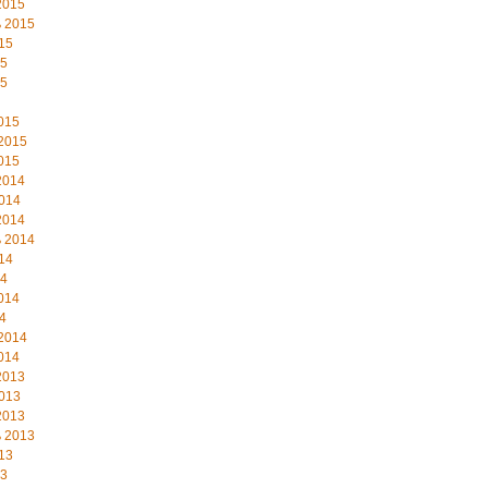
2015
 2015
15
15
15
015
2015
015
2014
014
2014
 2014
14
14
014
4
2014
014
2013
013
2013
 2013
13
13