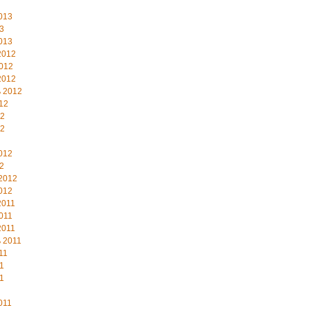
013
3
013
2012
012
2012
 2012
12
12
12
012
2
2012
012
2011
011
2011
 2011
11
1
1
011