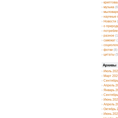
криптов
музыка
(6
мыловар
научные 
Новости
(
о природ
потребле
разное
(1
самокат
(
социолог
фотки
(8)
цитаты
(5
Архивы
Июль 20
Март 202
Сентябрь
Апрель 2
Январь 2
Сентябрь
Июнь 20
Апрель 2
Октябрь 
Июнь 20