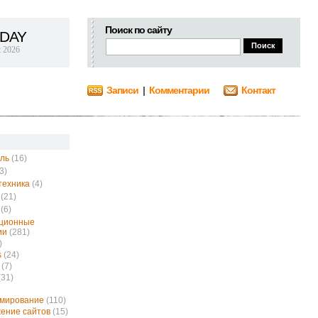
Поиск по сайту
DAY
t 2026
Записи
|
Комментарии
Контакт
ль
(16)
3)
техника
(4)
(21)
(6)
ционные
ии
(281)
)
s
(24)
(7)
(31)
ммирование
(110)
ение сайтов
(15)