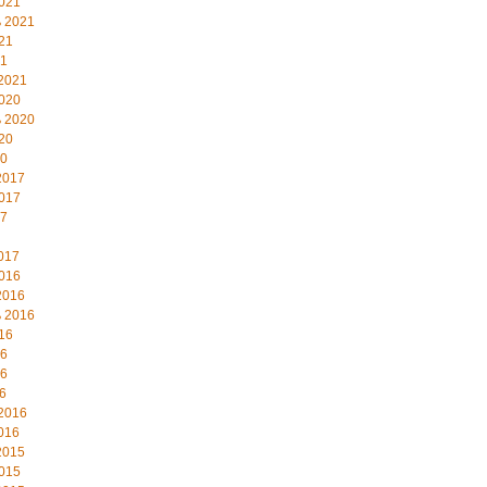
021
 2021
21
21
2021
020
 2020
20
20
2017
017
17
017
016
2016
 2016
16
16
16
6
2016
016
2015
015