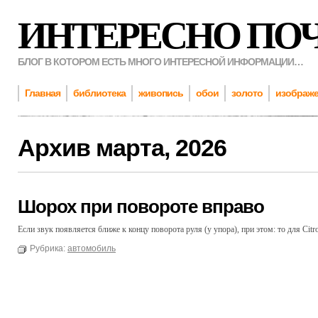
ИНТЕРЕСНО ПО
БЛОГ В КОТОРОМ ЕСТЬ МНОГО ИНТЕРЕСНОЙ ИНФОРМАЦИИ…
Главная
библиотека
живопись
обои
золото
изображ
Архив
марта, 2026
Шорох при повороте вправо
Если звук появляется ближе к концу поворота руля (у упора), при этом: то для Citr
Рубрика:
автомобиль