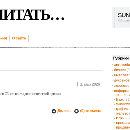
ЧИТАТЬ…
SUN
9 Augus
ения
О сайте
Рубрики
автомоби
бизнес
(3
бытовая 
духовное
1, мар 2026
здоровье
информа
oen C3 это почти диагностический признак.
технолог
linux
(31
Window
графика
Далее...
(0) коммент.
железо
Игры
(8)
програ
продвиж