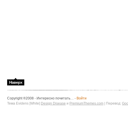
Наверх
Copyright ®2008 - Интересно почитать… -
Войти
Тема Evidens [White]
Design Disease
и
PremiumThemes.com
| Перевод:
Goo