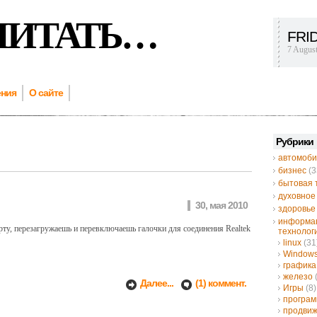
ЧИТАТЬ…
FRI
7 Augus
ения
О сайте
Рубрики
автомоби
бизнес
(3
бытовая 
духовное
30, мая 2010
здоровье
информа
у, перезагружаешь и перевключаешь галочки для соединения Realtek
технолог
linux
(31
Window
графика
железо
Далее...
(1) коммент.
Игры
(8)
програ
продвиж