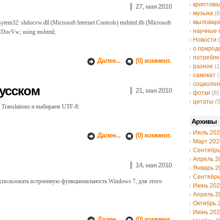
криптов
27, мая 2010
музыка
(6
мыловар
tem32: shdocvw.dll (Microsoft Internet Controls) mshtml.tlb (Microsoft
научные 
HDocVw; using mshtml;
Новости
(
о природ
потребле
Далее...
(0) коммент.
разное
(1
самокат
(
социолог
русском
21, мая 2010
фотки
(8)
цитаты
(5
м Translations и выбираем UTF-8:
Архивы
Июль 20
Далее...
(0) коммент.
Март 202
Сентябрь
Апрель 2
14, мая 2010
Январь 2
Сентябрь
 использовать встроенную функциональность Windows 7, для этого
Июнь 20
Апрель 2
Октябрь 
Июнь 20
Далее...
(0) коммент.