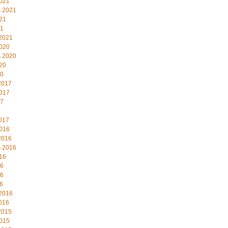
021
 2021
21
21
2021
020
 2020
20
20
2017
017
17
017
016
2016
 2016
16
16
16
6
2016
016
2015
015