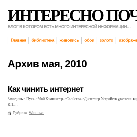
ИНТЕРЕСНО ПО
БЛОГ В КОТОРОМ ЕСТЬ МНОГО ИНТЕРЕСНОЙ ИНФОРМАЦИИ…
Главная
библиотека
живопись
обои
золото
изображ
Архив
мая, 2010
Как чинить интернет
Заходишь в Пуск->Мой Компьютер->Свойства->Диспетчер Устройств удаляешь карт
RTL…
Рубрика:
Windows