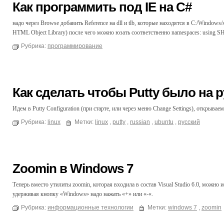
Как программить под IE на C#
надо через Browse добавить Reference на dll и tlb, которые находятся в C:/Windows/sy
HTML Object Library) после чего можно юзать соответственно namespaces: using S
Рубрика:
программирование
Как сделать чтобы Putty было на 
Идем в Putty Configuration (при старте, или через меню Change Settings), открывае
Рубрика:
linux
Метки:
linux
,
putty
,
russian
,
ubuntu
,
русский
Zoomin в Windows 7
Теперь вместо утилиты zoomin, которая входила в состав Visual Studio 6.0, можно
удерживая кнопку «Windows» надо нажать «+» или «-«.
Рубрика:
информационные технологии
Метки:
windows 7
,
zoomin