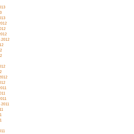
013
3
013
2012
012
2012
 2012
12
12
12
012
2
2012
012
2011
011
2011
 2011
11
1
1
011