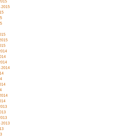
2015
 2015
15
15
15
015
2015
015
2014
014
2014
 2014
14
14
014
4
2014
014
2013
013
2013
 2013
13
13