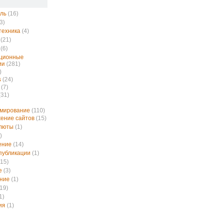
ль
(16)
3)
техника
(4)
(21)
(6)
ционные
ии
(281)
)
s
(24)
(7)
(31)
ммирование
(110)
ение сайтов
(15)
алюты
(1)
)
ение
(14)
публикации
(1)
15)
е
(3)
ние
(1)
19)
1)
ия
(1)