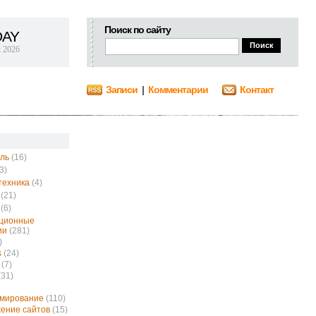
Поиск по сайту
DAY
t 2026
Записи
|
Комментарии
Контакт
ль
(16)
3)
техника
(4)
(21)
(6)
ционные
ии
(281)
)
s
(24)
(7)
(31)
ммирование
(110)
ение сайтов
(15)