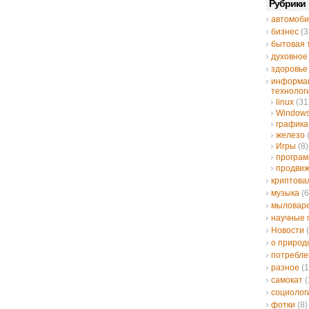
Рубрики
автомоби
бизнес
(3
бытовая 
духовное
здоровье
информа
технолог
linux
(31
Window
графика
железо
Игры
(8)
програ
продвиж
криптов
музыка
(6
мыловар
научные 
Новости
(
о природ
потребле
разное
(1
самокат
(
социолог
фотки
(8)