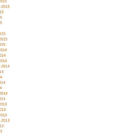
2015
 2015
15
15
15
015
2015
015
2014
014
2014
 2014
14
14
014
4
2014
014
2013
013
2013
 2013
13
13