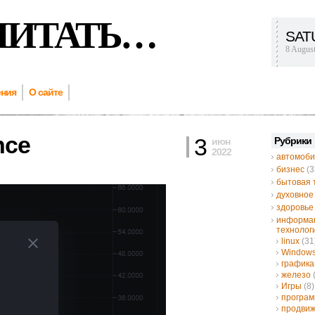
ЧИТАТЬ…
SAT
8 Augus
ения
О сайте
nce
3
Рубрики
июн
2022
автомоби
бизнес
(3
бытовая 
духовное
здоровье
информа
технолог
linux
(31
Window
графика
железо
Игры
(8)
програ
продвиж