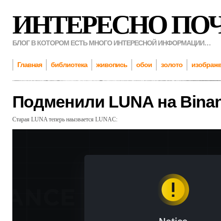
ИНТЕРЕСНО ПО
БЛОГ В КОТОРОМ ЕСТЬ МНОГО ИНТЕРЕСНОЙ ИНФОРМАЦИИ…
Главная
библиотека
живопись
обои
золото
изображ
Подменили LUNA на Bina
Старая LUNA теперь наызвается LUNAC: