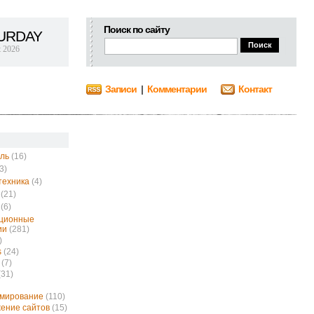
Поиск по сайту
URDAY
t 2026
Записи
|
Комментарии
Контакт
ль
(16)
3)
техника
(4)
(21)
(6)
ционные
ии
(281)
)
s
(24)
(7)
(31)
ммирование
(110)
ение сайтов
(15)