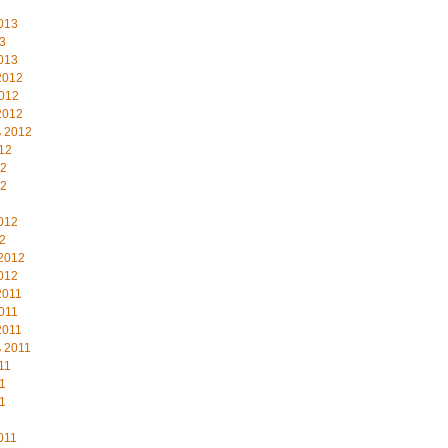
013
3
013
2012
012
2012
 2012
12
12
12
012
2
2012
012
2011
011
2011
 2011
11
1
1
011