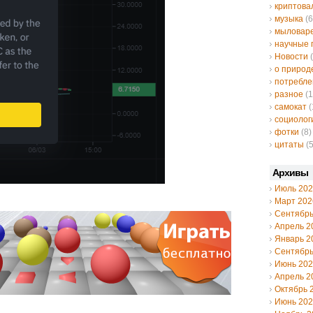
криптов
музыка
(6
мыловар
научные 
Новости
(
о природ
потребле
разное
(1
самокат
(
социолог
фотки
(8)
цитаты
(5
Архивы
Июль 20
Март 202
Сентябрь
Апрель 2
Январь 2
Сентябрь
Июнь 20
Апрель 2
Октябрь 
Июнь 20