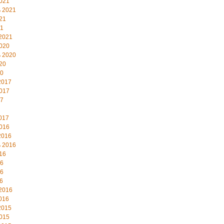
021
 2021
21
21
2021
020
 2020
20
20
2017
017
17
017
016
2016
 2016
16
16
16
6
2016
016
2015
015