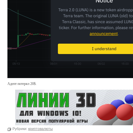
Адепт потерял 20$.
Рубрики:
криптовалюты