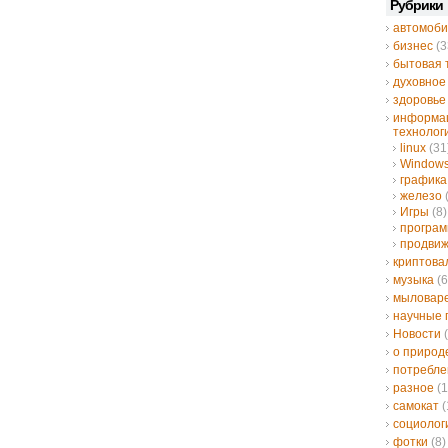
Рубрики
автомоби
бизнес
(3
бытовая 
духовное
здоровье
информа
технолог
linux
(31
Window
графика
железо
Игры
(8)
програ
продвиж
криптов
музыка
(6
мыловар
научные 
Новости
(
о природ
потребле
разное
(1
самокат
(
социолог
фотки
(8)