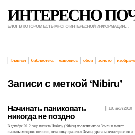
ИНТЕРЕСНО ПО
БЛОГ В КОТОРОМ ЕСТЬ МНОГО ИНТЕРЕСНОЙ ИНФОРМАЦИИ…
Главная
библиотека
живопись
обои
золото
изображ
Записи с меткой ‘
Nibiru
’
Начинать паниковать
18, июл 2010
никогда не поздно
В декабре 2012 года планета Нибиру (Nibiru) пролетит около Земли и может
вызвать смещение полюсов, остановку вращения Земли, ураганы,землетрясения и