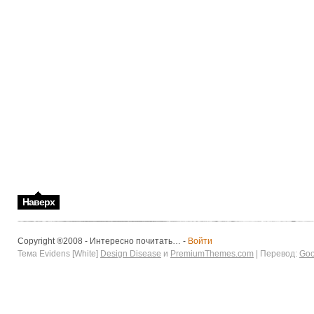
Наверх
Copyright ®2008 - Интересно почитать… -
Войти
Тема Evidens [White]
Design Disease
и
PremiumThemes.com
| Перевод:
Goo