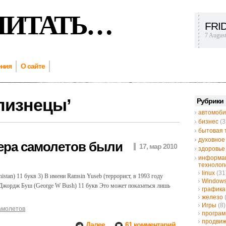
ЧИТАТЬ…
FRI
7 Augus
ения
О сайте
лизнецы
’
Рубрики
автомоби
бизнес
(3
бытовая 
духовное
мера самолетов были
17, мар 2010
здоровье
информа
технолог
linux
(31
stan) 11 букв 3) В имени Ramsin Yuseb (террорист, в 1993 году
Window
Джордж Буш (George W Bush) 11 букв Это может показаться лишь
графика
железо
Игры
(8)
амолетов
програ
продвиж
Далее...
61 комментарий