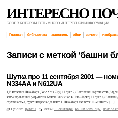
ИНТЕРЕСНО ПО
БЛОГ В КОТОРОМ ЕСТЬ МНОГО ИНТЕРЕСНОЙ ИНФОРМАЦИИ…
Главная
библиотека
живопись
обои
золото
изображ
Записи с меткой ‘
башни б
Шутка про 11 сентября 2001 — но
N334AA и N612UA
1)В названии Нью-Йорк (New York City) 11 букв 2) В названии Афганистан (Afghani
запланировавший разрушение Башен Близнецов в Нью-Йорке) 11 букв 4) В имени 
случайностью, будет интереснее дальше: 1. Нью-Йорк является 11-м штатом […]
Рубрика:
цитаты
Метки:
11 сентября
,
башни близнецы
,
номера с