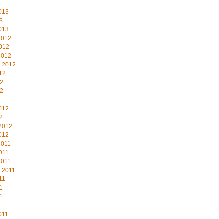
013
3
013
2012
012
2012
 2012
12
12
12
012
2
2012
012
2011
011
2011
 2011
11
1
1
011