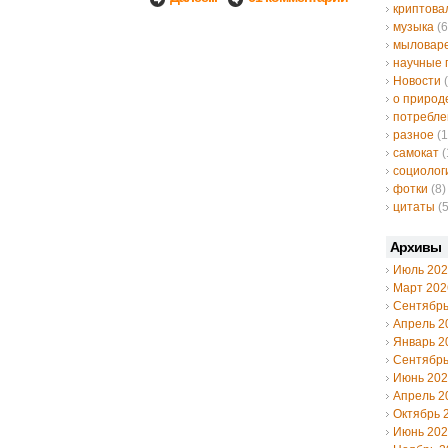
криптов
музыка
(6
мыловар
научные 
Новости
(
о природ
потребле
разное
(1
самокат
(
социолог
фотки
(8)
цитаты
(5
Архивы
Июль 20
Март 202
Сентябрь
Апрель 2
Январь 2
Сентябрь
Июнь 20
Апрель 2
Октябрь 
Июнь 20