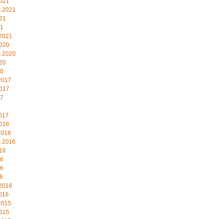
021
 2021
21
21
2021
020
 2020
20
20
2017
017
17
017
016
2016
 2016
16
16
16
6
2016
016
2015
015