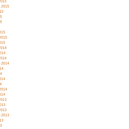
2015
 2015
15
15
15
015
2015
015
2014
014
2014
 2014
14
14
014
4
2014
014
2013
013
2013
 2013
13
13