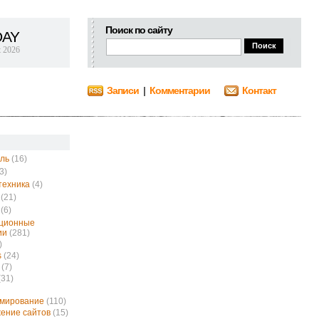
Поиск по сайту
DAY
t 2026
Записи
|
Комментарии
Контакт
ль
(16)
3)
техника
(4)
(21)
(6)
ционные
ии
(281)
)
s
(24)
(7)
(31)
ммирование
(110)
ение сайтов
(15)