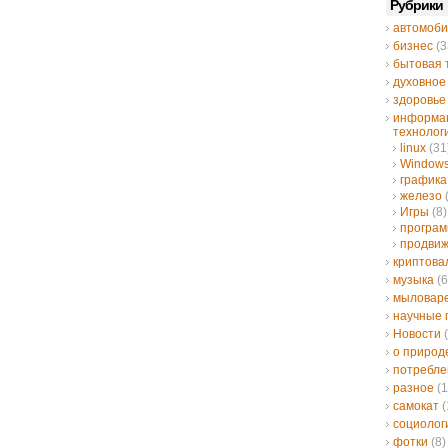
Рубрики
автомоби
бизнес
(3
бытовая 
духовное
здоровье
информа
технолог
linux
(31
Window
графика
железо
Игры
(8)
програ
продвиж
криптов
музыка
(6
мыловар
научные 
Новости
(
о природ
потребле
разное
(1
самокат
(
социолог
фотки
(8)