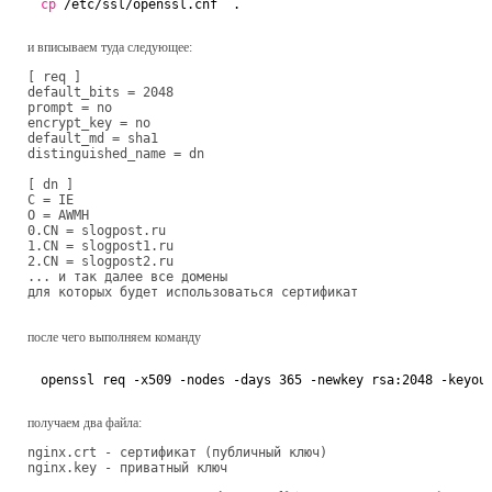
cp
/etc/ssl/openssl
.cnf  .
и вписываем туда следующее:
[ req ]

default_bits = 2048

prompt = no

encrypt_key = no

default_md = sha1

distinguished_name = dn

[ dn ]

C = IE

O = AWMH

0.CN = slogpost.ru

1.CN = slogpost1.ru

2.CN = slogpost2.ru

... и так далее все домены

для которых будет использоваться сертификат
после чего выполняем команду
openssl req -x509 -nodes -days 365 -newkey rsa:2048 -keyou
получаем два файла:
nginx.crt - сертификат (публичный ключ)

nginx.key - приватный ключ