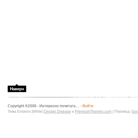
Наверх
Copyright ®2008 - Интересно почитать… -
Войти
Тема Evidens [White]
Design Disease
и
PremiumThemes.com
| Перевод:
Goo