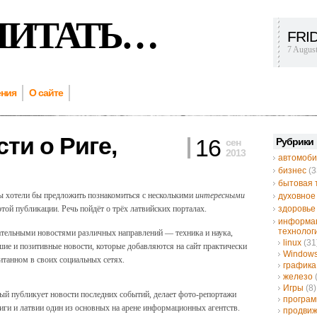
ЧИТАТЬ…
FRI
7 Augus
ения
О сайте
ти о Ригe,
16
Рубрики
сен
2013
автомоби
бизнес
(3
бытовая 
ы хотели бы предложить познакомиться с несколькими
интересными
духовное
этой публикации. Речь пойдёт о трёх латвийских порталах.
здоровье
информа
технолог
ательными новостями различных направлений — техника и наука,
linux
(31
ошие и позитивные новости, которые добавляются на сайт практически
Window
итанном в своих социальных сетях.
графика
железо
Игры
(8)
й публикует новости последних событий, делает фото-репортажи
програ
риги и латвии один из основных на арене информационных агентств.
продвиж