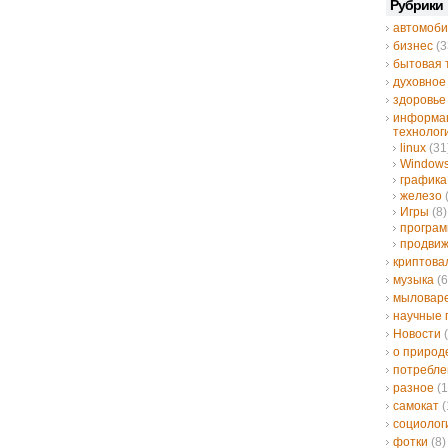
Рубрики
автомоби
бизнес
(3
бытовая 
духовное
здоровье
информа
технолог
linux
(31
Window
графика
железо
Игры
(8)
програ
продвиж
криптов
музыка
(6
мыловар
научные 
Новости
(
о природ
потребле
разное
(1
самокат
(
социолог
фотки
(8)