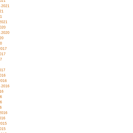
021
 2021
21
21
2021
020
 2020
20
20
2017
017
17
017
016
2016
 2016
16
16
16
6
2016
016
2015
015