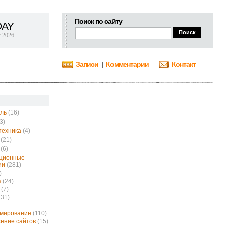
Поиск по сайту
DAY
t 2026
Записи
|
Комментарии
Контакт
ль
(16)
3)
техника
(4)
(21)
(6)
ционные
ии
(281)
)
s
(24)
(7)
(31)
ммирование
(110)
ение сайтов
(15)