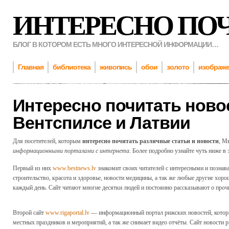
ИНТЕРЕСНО ПО
БЛОГ В КОТОРОМ ЕСТЬ МНОГО ИНТЕРЕСНОЙ ИНФОРМАЦИИ…
Главная
библиотека
живопись
обои
золото
изображ
Интересно почитать новос
Вентспилсе и Латвии
Для посетителей, которым
интересно почитать различные статьи и новости
, М
информационными порталами с интернета
. Более подробно узнайте чуть ниже в 
Первый из них
www.bestnews.lv
знакомит своих читателей с интересными и познав
строительство, красота и здоровье, новости медицины, а так же любые другие хор
каждый день. Сайт читают многие десятки людей и постоянно рассказывают о проч
Второй сайт
www.rigaportal.lv
— информационный портал рижских новостей, которы
местных праздников и мероприятий, а так же снимает видео отчёты. Сайт новости 