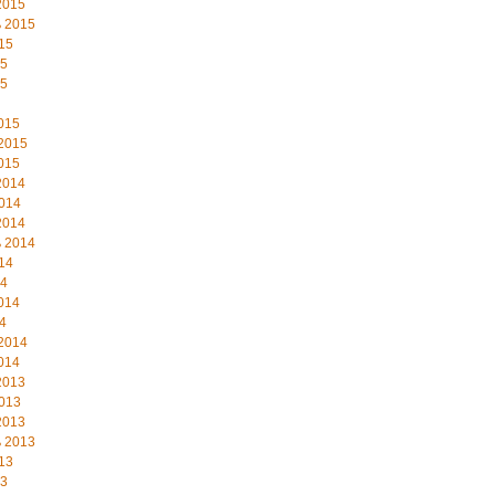
2015
 2015
15
15
15
015
2015
015
2014
014
2014
 2014
14
14
014
4
2014
014
2013
013
2013
 2013
13
13