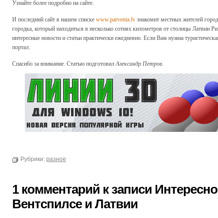
Узнайте более подробно на сайте.
И последний сайт в нашем списке
www.parventa.lv
знакомит местных жителей город
городка, который находиться в несколько сотнях километров от столицы Латвии Р
интересные новости и статьи практически ежедневно. Если Вам нужна туристическа
портал.
Спасибо за внимание. Статью подготовил
Александр Петров
.
Рубрики:
разное
1 комментарий к записи Интересно
Вентспилсе и Латвии