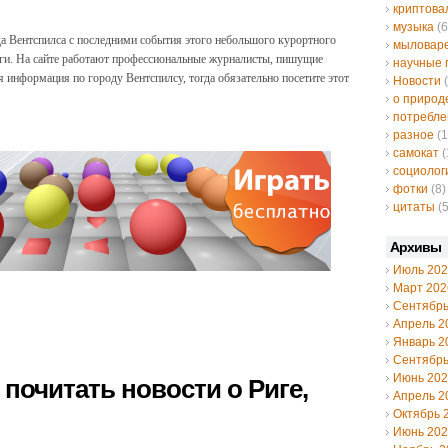
криптов
музыка
(6
а Вентспилса с последними события этого небольшого курортного
мыловар
иги. На сайте работают профессиональные журналисты, пишущие
научные 
я информация по городу Вентспилсу, тогда обязательно посетите этот
Новости
(
о природ
потребле
разное
(1
самокат
(
социолог
фотки
(8)
цитаты
(5
Архивы
Июль 20
Март 202
Сентябрь
Апрель 2
Январь 2
Сентябрь
Июнь 20
 почитать новости о Ригe,
Апрель 2
Октябрь 
Июнь 20