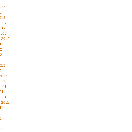
013
3
013
2012
012
2012
 2012
12
12
12
012
2
2012
012
2011
011
2011
 2011
11
1
1
011