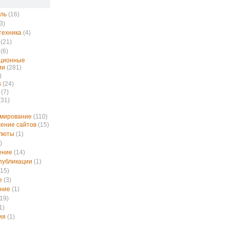
ль
(16)
3)
техника
(4)
(21)
(6)
ционные
ии
(281)
)
s
(24)
(7)
(31)
ммирование
(110)
ение сайтов
(15)
алюты
(1)
)
ение
(14)
публикации
(1)
15)
е
(3)
ние
(1)
19)
1)
ия
(1)