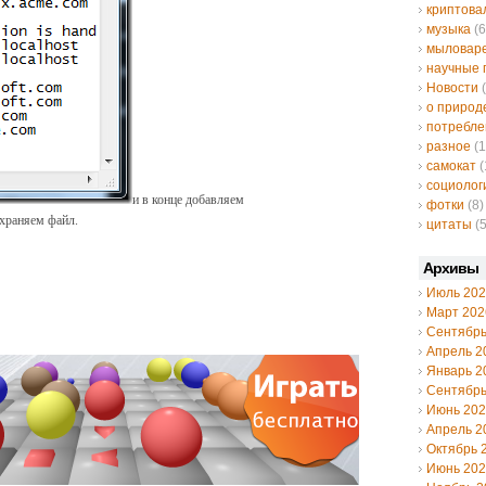
криптов
музыка
(6
мыловар
научные 
Новости
(
о природ
потребле
разное
(1
самокат
(
социолог
и в конце добавляем
фотки
(8)
охраняем файл.
цитаты
(5
Архивы
Июль 20
Март 202
Сентябрь
Апрель 2
Январь 2
Сентябрь
Июнь 20
Апрель 2
Октябрь 
Июнь 20