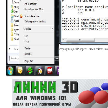
строку вида <IP адрес> <имя сайта>, с