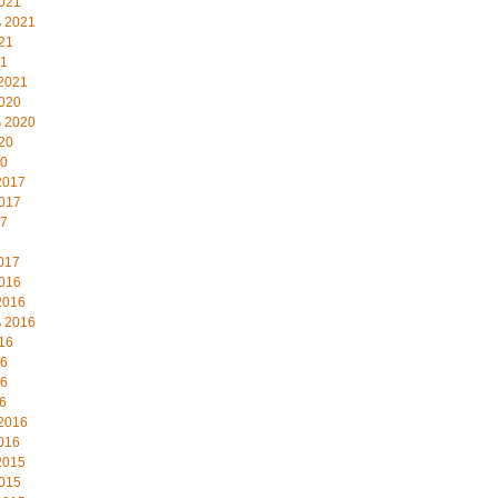
021
 2021
21
21
2021
020
 2020
20
20
2017
017
17
017
016
2016
 2016
16
16
16
6
2016
016
2015
015