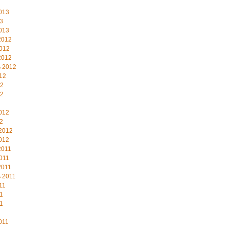
013
3
013
2012
012
2012
 2012
12
12
12
012
2
2012
012
2011
011
2011
 2011
11
1
1
011