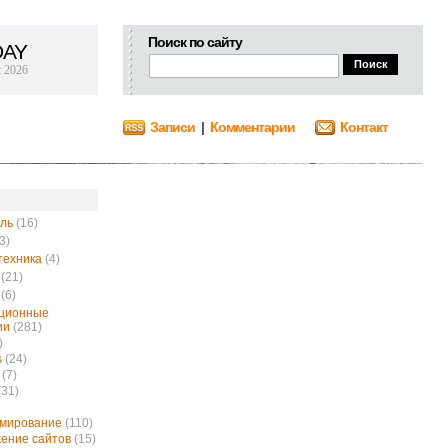
Поиск по сайту
DAY
t 2026
Записи
|
Комментарии
Контакт
ль
(16)
3)
техника
(4)
(21)
(6)
ционные
ии
(281)
)
s
(24)
(7)
(31)
ммирование
(110)
ение сайтов
(15)