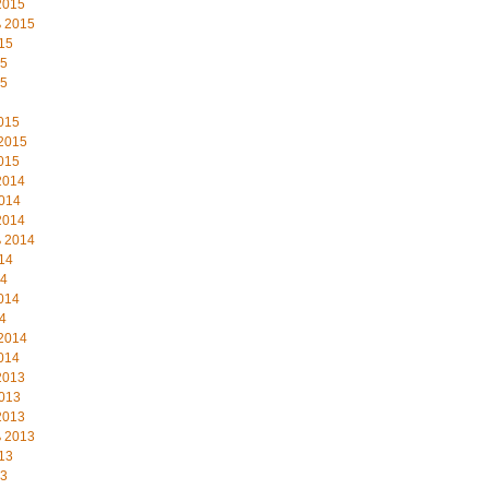
2015
 2015
15
15
15
015
2015
015
2014
014
2014
 2014
14
14
014
4
2014
014
2013
013
2013
 2013
13
13