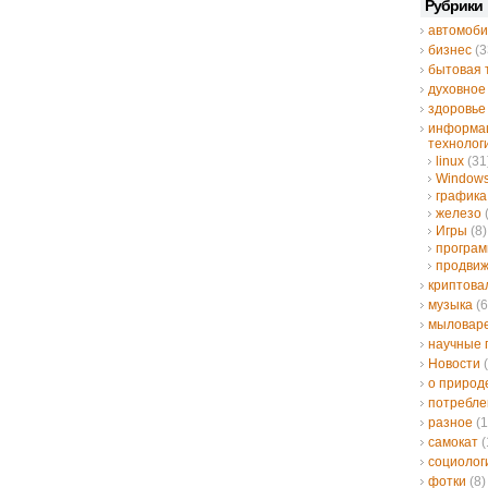
Рубрики
автомоби
бизнес
(3
бытовая 
духовное
здоровье
информа
технолог
linux
(31
Window
графика
железо
Игры
(8)
програ
продвиж
криптов
музыка
(6
мыловар
научные 
Новости
(
о природ
потребле
разное
(1
самокат
(
социолог
фотки
(8)