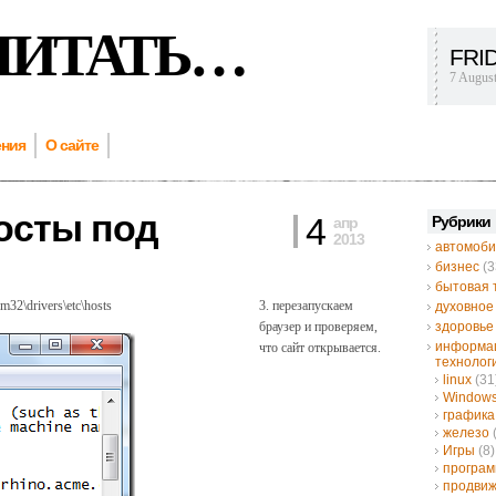
ЧИТАТЬ…
FRI
7 Augus
ения
О сайте
хосты под
4
Рубрики
апр
2013
автомоби
бизнес
(3
бытовая 
2\drivers\etc\hosts
3. перезапускаем
духовное
браузер и проверяем,
здоровье
информа
что сайт открывается.
технолог
linux
(31
Window
графика
железо
Игры
(8)
програ
продвиж