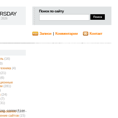
Поиск по сайту
RSDAY
t 2026
Записи
|
Комментарии
Контакт
ль
(16)
3)
техника
(4)
(21)
(6)
ционные
ии
(281)
)
s
(24)
(7)
(31)
ing connection.
ммирование
(110)
ение сайтов
(15)