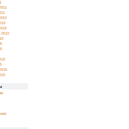
1
2011
011
2010
010
2010
 2010
10
10
10
010
0
2010
010
ы
ка
ения