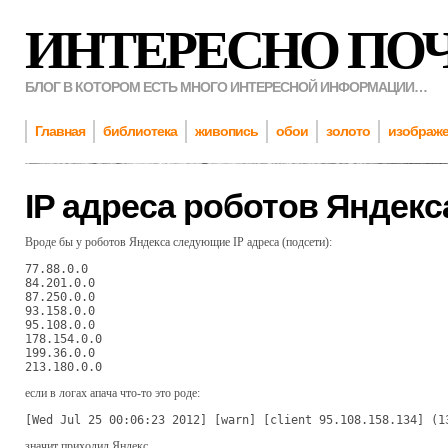
ИНТЕРЕСНО ПО
БЛОГ В КОТОРОМ ЕСТЬ МНОГО ИНТЕРЕСНОЙ ИНФОРМАЦИИ…
Главная
библиотека
живопись
обои
золото
изображ
IP адреса роботов Яндекс
Вроде бы у роботов Яндекса следующие IP адреса (подсети):
77.88.0.0

84.201.0.0

87.250.0.0

93.158.0.0

95.108.0.0

178.154.0.0

199.36.0.0

213.180.0.0
если в логах апача что-то это роде:
[Wed Jul 25 00:06:23 2012] [warn] [client 95.108.158.134] (1
значит приходил Яндекс.