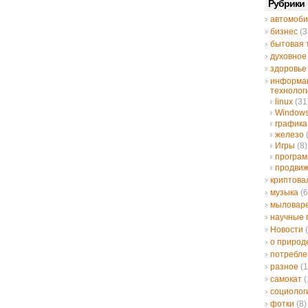
Рубрики
автомоби
бизнес
(3
бытовая 
духовное
здоровье
информа
технолог
linux
(31
Window
графика
железо
Игры
(8)
програ
продвиж
криптов
музыка
(6
мыловар
научные 
Новости
(
о природ
потребле
разное
(1
самокат
(
социолог
фотки
(8)