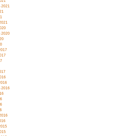
021
 2021
21
21
2021
020
 2020
20
20
2017
017
17
017
016
2016
 2016
16
16
16
6
2016
016
2015
015