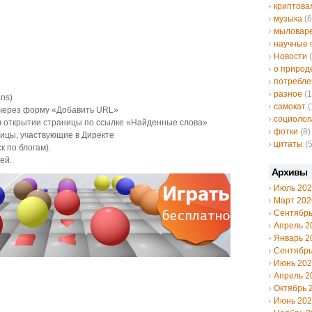
криптов
музыка
(6
мыловар
научные 
Новости
(
о природ
потребле
разное
(1
ons)
самокат
(
е через форму «Добавить URL»
социолог
ри открытии страницы по ссылке «Найденные слова»
фотки
(8)
аницы, участвующие в Директе
цитаты
(5
к по блогам).
ей.
Архивы
Июль 20
Март 202
Сентябрь
Апрель 2
Январь 2
Сентябрь
Июнь 20
Апрель 2
Октябрь 
Июнь 20