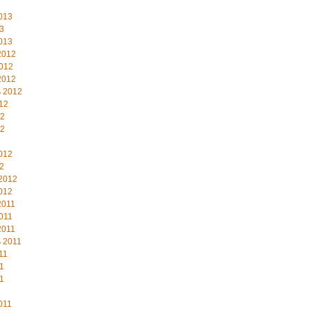
013
3
013
2012
012
2012
 2012
12
12
12
012
2
2012
012
2011
011
2011
 2011
11
1
1
011