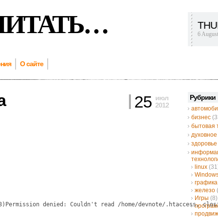
ЧИТАТЬ…
THU
6 Augus
ения
О сайте
а
25
Рубрики
июл
2012
автомоби
бизнес
(3
бытовая 
духовное
здоровье
информа
технолог
linux
(31
Window
графика
железо
Игры
(8)
3)Permission denied: Couldn't read /home/devnote/.htaccess, clos
програ
продвиж