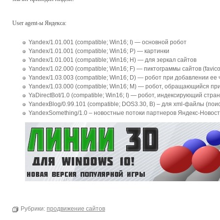
User agent-ы Яндекса:
Yandex/1.01.001 (compatible; Win16; I) — основной робот
Yandex/1.01.001 (compatible; Win16; P) — картинки
Yandex/1.01.001 (compatible; Win16; H) — для зеркал сайтов
Yandex/1.02.000 (compatible; Win16; F) — пиктограммы сайтов (favic
Yandex/1.03.003 (compatible; Win16; D) — робот при добавлении е
Yandex/1.03.000 (compatible; Win16; M) — робот, обращающийся п
YaDirectBot/1.0 (compatible; Win16; I) — робот, индексирующий стр
YandexBlog/0.99.101 (compatible; DOS3.30, B) – для xml-файлы (поис
YandexSomething/1.0 – новостные потоки партнеров Яндекс-Новост
Рубрики:
продвижение сайтов