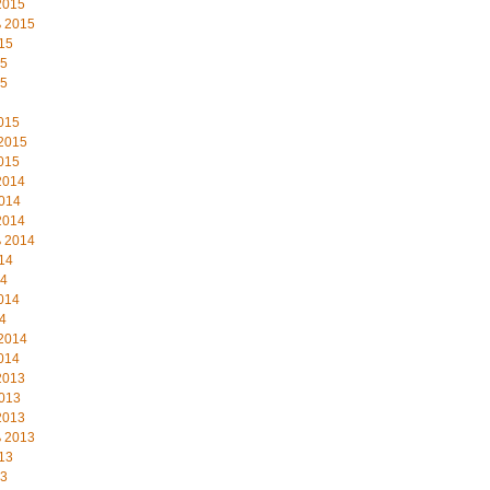
2015
 2015
15
15
15
015
2015
015
2014
014
2014
 2014
14
14
014
4
2014
014
2013
013
2013
 2013
13
13