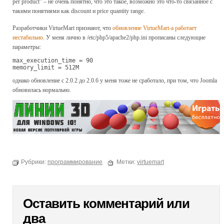
per product” – не очень понятно, что это такое, возможно это что-то связанное с
такими понятиями как discount и price quantity range.
Разработчики VirtueMart признают, что
обновление VirtueMart-а работает
нестабильно
. У меня лично в /etc/php5/apache2/php.ini прописаны следующие
параметры:
max_execution_time = 90

memory_limit = 512M
однако обновление с 2.0.2 до 2.0.6 у меня тоже не сработало, при том, что Joomla
обновилась нормально.
Рубрики:
программирование
Метки:
virtuemart
Оставить комментарий или
два