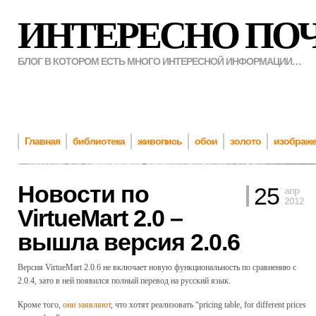
ИНТЕРЕСНО ПО
БЛОГ В КОТОРОМ ЕСТЬ МНОГО ИНТЕРЕСНОЙ ИНФОРМАЦИИ…
Главная
библиотека
живопись
обои
золото
изображ
Новости по
25
апр
2012
VirtueMart 2.0 –
вышла версия 2.0.6
Версия VirtueMart 2.0.6 не включает новую функциональность по сравнению с
2.0.4, зато в ней появился полный перевод на русский язык.
Кроме того,
они заявляют
, что хотят реализовать “pricing table, for different prices