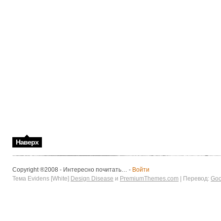
Наверх
Copyright ®2008 - Интересно почитать… -
Войти
Тема Evidens [White]
Design Disease
и
PremiumThemes.com
| Перевод:
Goo