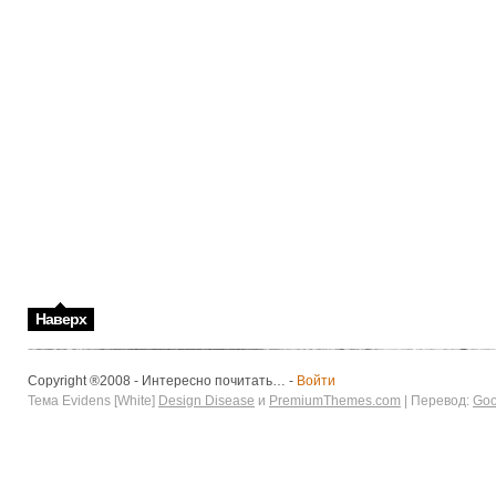
Наверх
Copyright ®2008 - Интересно почитать… -
Войти
Тема Evidens [White]
Design Disease
и
PremiumThemes.com
| Перевод:
Goo