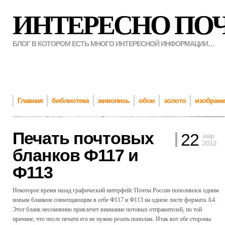
ИНТЕРЕСНО ПО
БЛОГ В КОТОРОМ ЕСТЬ МНОГО ИНТЕРЕСНОЙ ИНФОРМАЦИИ…
Главная
библиотека
живопись
обои
золото
изображ
Печать почтовых
22
мар
2012
бланков Ф117 и
Ф113
Некоторое время назад графический интерфейс Почты России пополнился одним
новым бланком совмещающим в себе Ф117 и Ф113 на одном листе формата A4.
Этот бланк несомненно привлечет внимание потовых отправителей, по той
причине, что после печати его не нужно резать пополам. Итак вот обе стороны