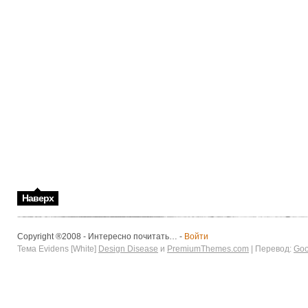
Наверх
Copyright ®2008 - Интересно почитать… -
Войти
Тема Evidens [White]
Design Disease
и
PremiumThemes.com
| Перевод:
Goo