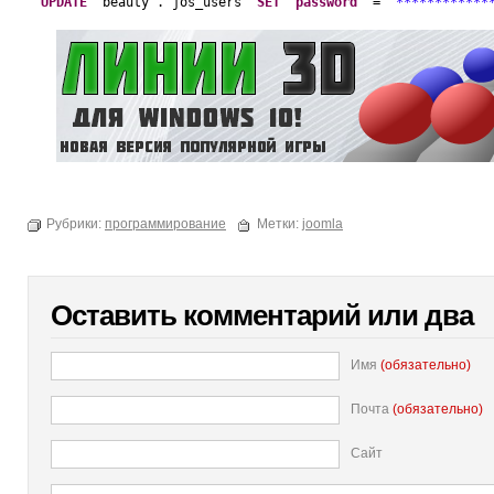
UPDATE
`beauty`.`jos_users` 
SET
`
password
` = 
'************
Рубрики:
программирование
Метки:
joomla
Оставить комментарий или два
Имя
(обязательно)
Почта
(обязательно)
Сайт