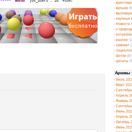
******'
WHERE
`jos_users`.`id` =334;
криптов
музыка
(6
мыловар
научные 
Новости
(
о природ
потребле
разное
(1
самокат
(
социолог
фотки
(8)
цитаты
(5
Архивы
Июль 20
Март 202
Сентябрь
Апрель 2
Январь 2
Сентябрь
Июнь 20
Апрель 2
Октябрь 
Июнь 20