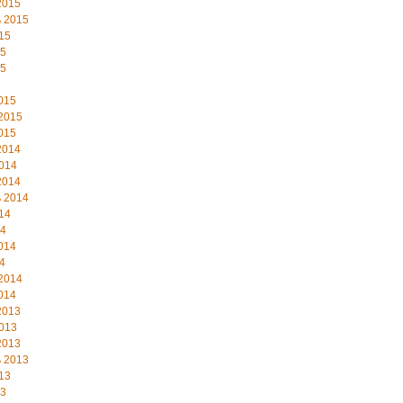
2015
 2015
15
15
15
015
2015
015
2014
014
2014
 2014
14
14
014
4
2014
014
2013
013
2013
 2013
13
13