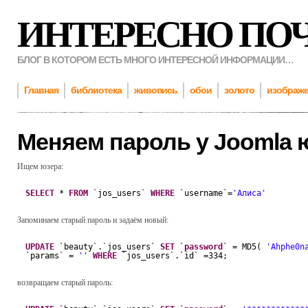
ИНТЕРЕСНО ПО
БЛОГ В КОТОРОМ ЕСТЬ МНОГО ИНТЕРЕСНОЙ ИНФОРМАЦИИ…
Главная
библиотека
живопись
обои
золото
изображ
Меняем пароль у Joomla 
Ищем юзера:
SELECT
* 
FROM
`jos_users` 
WHERE
`username`=
'Алиса'
Запоминаем старый пароль и задаём новый:
UPDATE
`beauty`.`jos_users` 
SET
`
password
` = MD5( 
'Ahphe0n
`params` = 
''
WHERE
`jos_users`.`id` =334;
возвращаем старый пароль: