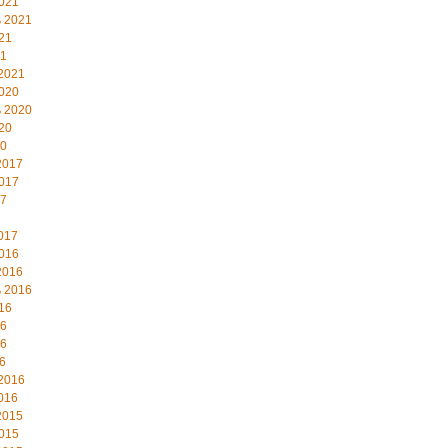
021
 2021
21
21
2021
020
 2020
20
20
2017
017
17
017
016
2016
 2016
16
16
16
6
2016
016
2015
015