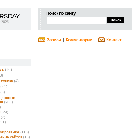
Поиск по сайту
RSDAY
t 2026
Записи
|
Комментарии
Контакт
ль
(16)
3)
техника
(4)
(21)
(6)
ционные
ии
(281)
)
s
(24)
(7)
(31)
ммирование
(110)
ение сайтов
(15)