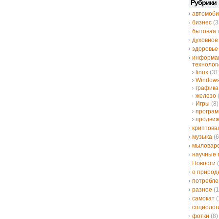
Рубрики
автомоби
бизнес
(3
бытовая 
духовное
здоровье
информа
технолог
linux
(31
Window
графика
железо
Игры
(8)
програ
продвиж
криптов
музыка
(6
мыловар
научные 
Новости
(
о природ
потребле
разное
(1
самокат
(
социолог
фотки
(8)