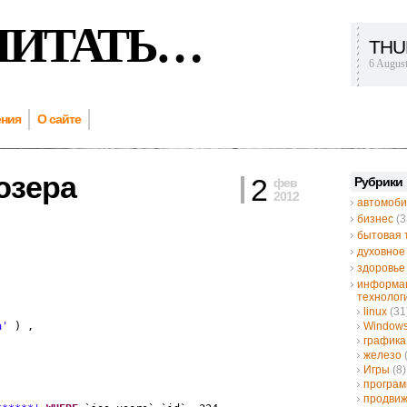
ЧИТАТЬ…
THU
6 Augus
ения
О сайте
юзера
2
Рубрики
фев
2012
автомоби
бизнес
(3
бытовая 
духовное
здоровье
информа
технолог
linux
(31
a'
) ,
Window
графика
железо
Игры
(8)
програ
продвиж