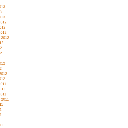
013
3
013
2012
012
2012
 2012
12
12
12
012
2
2012
012
2011
011
2011
 2011
11
1
1
011