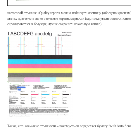
на тесовой странице «Quality report» можно наблюдать лестницу (обведено красным)
цветах правее есть легко-заметные неравномерности (картинка увеличивается клик
скролироваться в браузере, лучше сохранить локальную копию):
Также, есть кое-какие странности – почему-то он определяет бумагу “with Auto Se