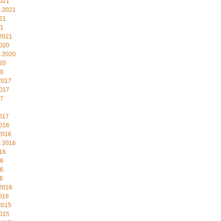
021
 2021
21
21
2021
020
 2020
20
20
2017
017
17
017
016
2016
 2016
16
16
16
6
2016
016
2015
015