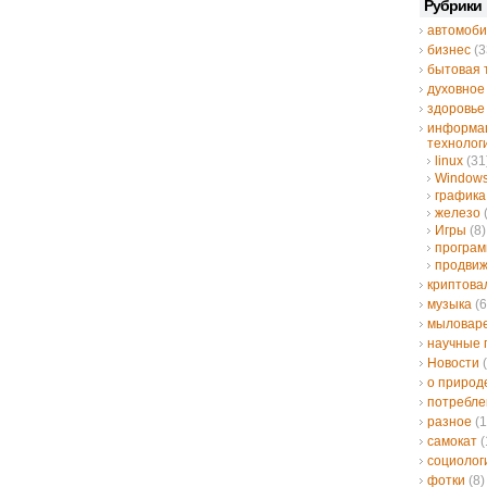
Рубрики
автомоби
бизнес
(3
бытовая 
духовное
здоровье
информа
технолог
linux
(31
Window
графика
железо
Игры
(8)
програ
продвиж
криптов
музыка
(6
мыловар
научные 
Новости
(
о природ
потребле
разное
(1
самокат
(
социолог
фотки
(8)