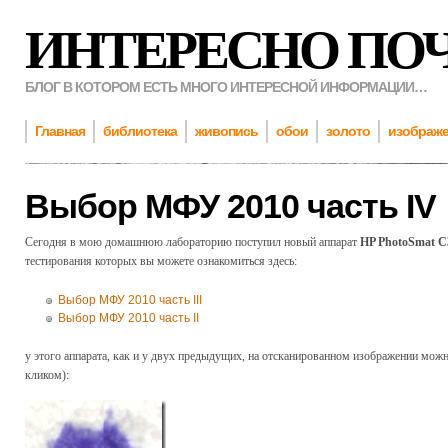
ИНТЕРЕСНО ПО
БЛОГ В КОТОРОМ ЕСТЬ МНОГО ИНТЕРЕСНОЙ ИНФОРМАЦИИ…
Главная
библиотека
живопись
обои
золото
изображ
Выбор МФУ 2010 часть IV
Сегодня в мою домашнюю лабораторию поступил новый аппарат
HP PhotoSmat C
тестирования которых вы можете ознакомиться здесь:
Выбор МФУ 2010 часть III
Выбор МФУ 2010 часть II
у этого аппарата, как и у двух предыдущих, на отсканированном изображении мож
кликом):