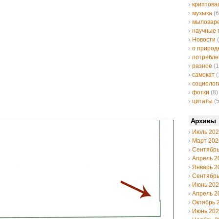
криптов
музыка
(6
мыловар
научные 
Новости
(
о природ
потребле
разное
(1
самокат
(
социолог
фотки
(8)
цитаты
(5
Архивы
Июль 20
Март 202
Сентябрь
Апрель 2
Январь 2
Сентябрь
Июнь 20
Апрель 2
Октябрь 
Июнь 20