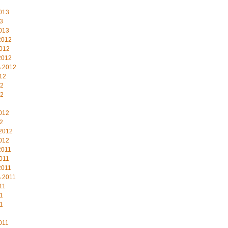
013
3
013
2012
012
2012
 2012
12
12
12
012
2
2012
012
2011
011
2011
 2011
11
1
1
011