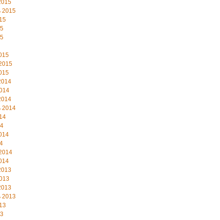
2015
 2015
15
15
15
015
2015
015
2014
014
2014
 2014
14
14
014
4
2014
014
2013
013
2013
 2013
13
13