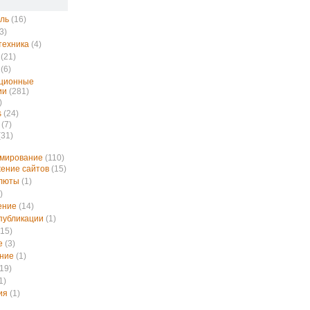
ль
(16)
3)
техника
(4)
(21)
(6)
ционные
ии
(281)
)
s
(24)
(7)
(31)
ммирование
(110)
ение сайтов
(15)
алюты
(1)
)
ение
(14)
публикации
(1)
15)
е
(3)
ние
(1)
19)
1)
ия
(1)