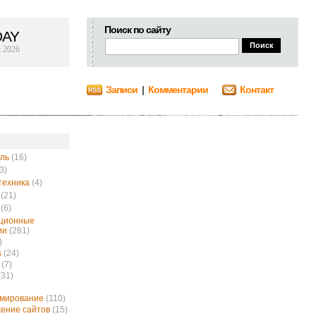
Поиск по сайту
DAY
t 2026
Записи
|
Комментарии
Контакт
ль
(16)
3)
техника
(4)
(21)
(6)
ционные
ии
(281)
)
s
(24)
(7)
(31)
ммирование
(110)
ение сайтов
(15)