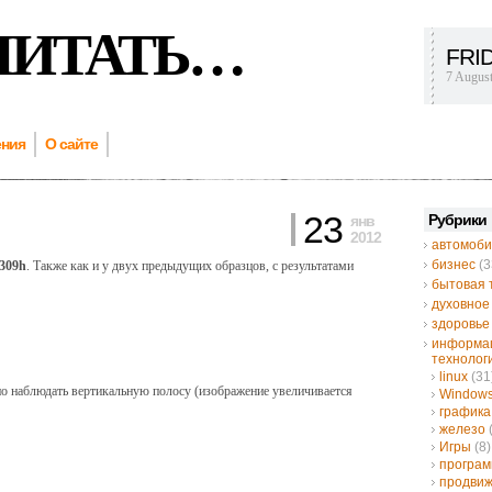
ЧИТАТЬ…
FRI
7 Augus
ения
О сайте
23
Рубрики
янв
2012
автомоби
бизнес
(3
309h
. Также как и у двух предыдущих образцов, с результатами
бытовая 
духовное
здоровье
информа
технолог
linux
(31
но наблюдать вертикальную полосу (изображение увеличивается
Window
графика
железо
Игры
(8)
програ
продвиж