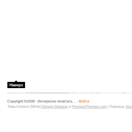
Наверх
Copyright ®2008 - Интересно почитать… -
Войти
Тема Evidens [White]
Design Disease
и
PremiumThemes.com
| Перевод:
Goo