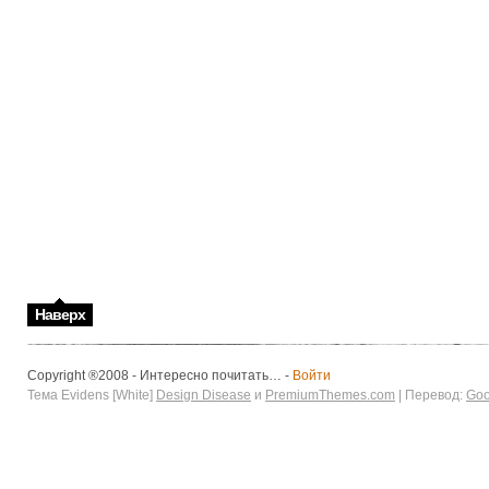
Наверх
Copyright ®2008 - Интересно почитать… -
Войти
Тема Evidens [White]
Design Disease
и
PremiumThemes.com
| Перевод:
Goo