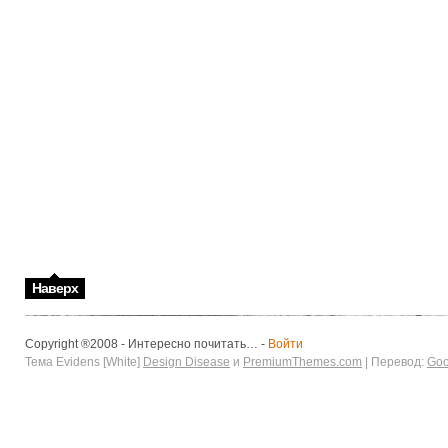
Наверх
Copyright ®2008 - Интересно почитать… -
Войти
Тема Evidens [White]
Design Disease
и
PremiumThemes.com
| Перевод:
Goo