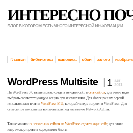
ИНТЕРЕСНО ПО
БЛОГ В КОТОРОМ ЕСТЬ МНОГО ИНТЕРЕСНОЙ ИНФОРМАЦИИ…
Главная
библиотека
живопись
обои
золото
изображ
WordPress Multisite
1
авг
2011
На WordPress 3.0 выше можно создать не один сайт, а
сеть сайтов
, для этого надо
выбрать соответствующую опцию при инсталляции. Для более ранних версий
использовался плагин
WordPress MU
, который теперь встроен в WordPress. Для
сети сайтов появляется пользователь под названием Network Admin.
Также можно
из нескольких сайтов на WordPress сделать один сайт
, для этого
надо экспортировать содержимое блога: