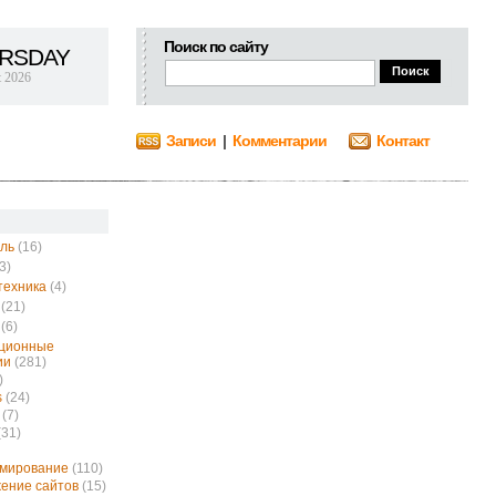
Поиск по сайту
RSDAY
t 2026
Записи
|
Комментарии
Контакт
ль
(16)
3)
техника
(4)
(21)
(6)
ционные
ии
(281)
)
s
(24)
(7)
(31)
ммирование
(110)
ение сайтов
(15)