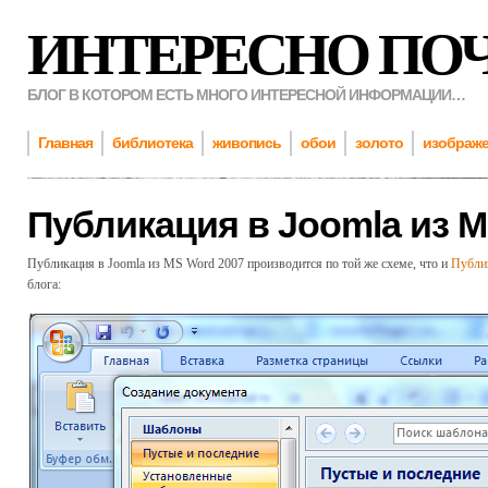
ИНТЕРЕСНО ПО
БЛОГ В КОТОРОМ ЕСТЬ МНОГО ИНТЕРЕСНОЙ ИНФОРМАЦИИ…
Главная
библиотека
живопись
обои
золото
изображ
Публикация в Joomla из M
Публикация в Joomla из MS Word 2007 производится по той же схеме, что и
Публи
блога: