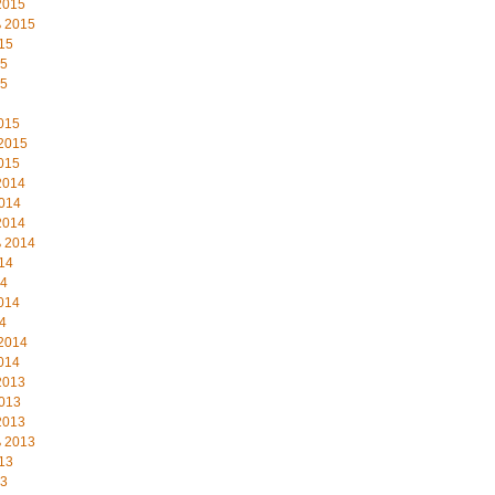
2015
 2015
15
15
15
015
2015
015
2014
014
2014
 2014
14
14
014
4
2014
014
2013
013
2013
 2013
13
13