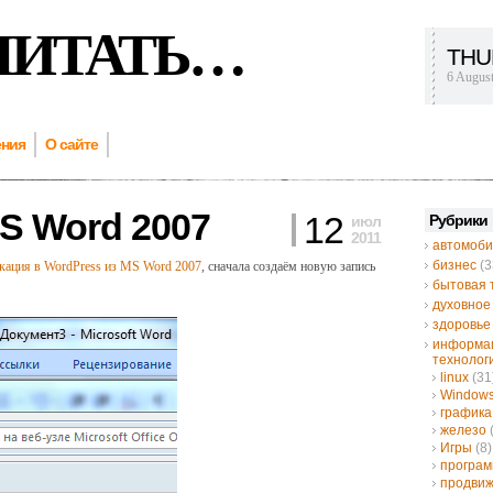
ЧИТАТЬ…
THU
6 Augus
ения
О сайте
S Word 2007
12
Рубрики
июл
2011
автомоби
бизнес
(3
кация в WordPress из MS Word 2007
, сначала создаём новую запись
бытовая 
духовное
здоровье
информа
технолог
linux
(31
Window
графика
железо
Игры
(8)
програ
продвиж