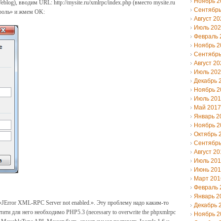
Ноябрь 2
g), вводим URL: http://mysite.ru/xmlrpc/index.php (вместо mysite.ru
Сентябрь
ароль» и жмем OK:
Август 20
Июль 20
Февраль 
Ноябрь 2
Сентябрь
Август 20
Июль 20
Декабрь 
Ноябрь 2
Июль 20
Май 2017
Январь 2
Ноябрь 2
Октябрь 
Сентябрь
Август 20
Июль 20
Июнь 20
Март 201
Февраль 
Январь 2
е «JError XML-RPC Server not enabled.». Эту проблему надо каким-то
Декабрь 
стати для него необходимо PHP5.3 (necessary to overwrite the phpxmlrpc
Ноябрь 2