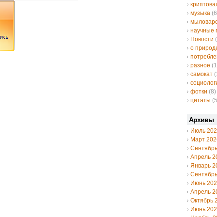
криптов
музыка
(6
мыловар
научные 
Новости
(
о природ
потребле
разное
(1
самокат
(
социолог
фотки
(8)
цитаты
(5
Архивы
Июль 20
Март 202
Сентябрь
Апрель 2
Январь 2
Сентябрь
Июнь 20
Апрель 2
Октябрь 
Июнь 20