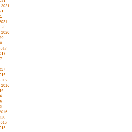
021
 2021
21
21
2021
020
 2020
20
20
2017
017
17
017
016
2016
 2016
16
16
16
6
2016
016
2015
015