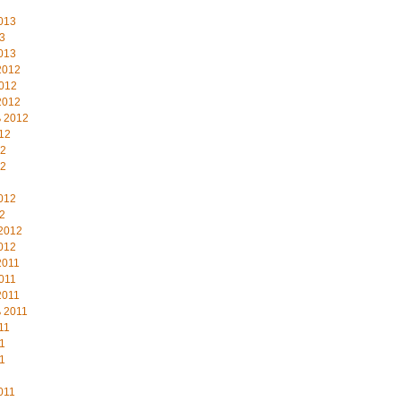
013
3
013
2012
012
2012
 2012
12
12
12
012
2
2012
012
2011
011
2011
 2011
11
1
1
011