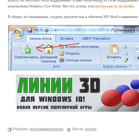
library), но Microsoft Word поддерживает только MetaWeblog API и не поддерживае
использовать Windows Live Writer. Вот тут, кстати, есть
инструкция по настройке
.
В общем, всё налаживаем, создаем документ как в обычном MS Word и нажимаем 
Рубрики:
программирование
Метки:
joomla