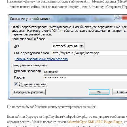
Нажимаем «Далее» и в открывшемся окне выбираем API : Метавеб-журнал (MetaWeblo
– пишем нашего сайта), имя пользователя и пароль, ставим галочку «Сохранить П
Но не тут то было! Учетная запись регистрироваться не хочет!
Если зайти в браузере на http://mysite.ru/xmlrpc/index.php, то мы увидим сообщени
образом решить. Можно поставить плагин
MovableType XML-RPC Plugin Plugin
, к