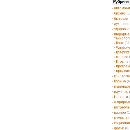
Рубрики
автомоби
бизнес
(3
бытовая 
духовное
здоровье
информа
технолог
linux
(31
Window
графика
железо
Игры
(8)
програ
продвиж
криптов
музыка
(6
мыловар
научные 
Новости
(
о природ
потребле
разное
(1
самокат
(
социолог
фотки
(8)