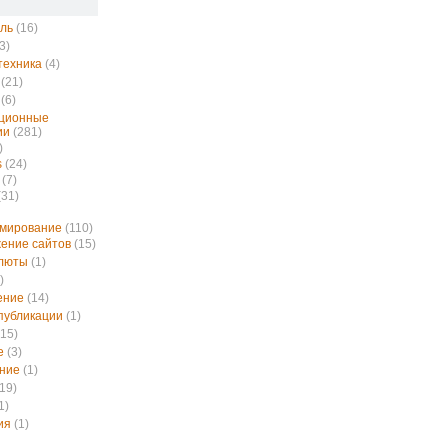
ль
(16)
3)
техника
(4)
(21)
(6)
ционные
ии
(281)
)
s
(24)
(7)
(31)
ммирование
(110)
ение сайтов
(15)
алюты
(1)
)
ение
(14)
публикации
(1)
15)
е
(3)
ние
(1)
19)
1)
ия
(1)