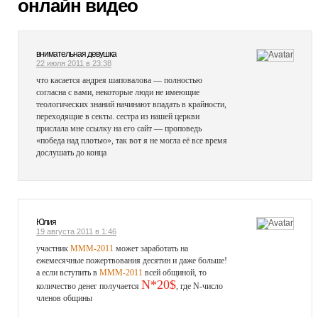
онлайн видео
внимательная девушка
22 июля 2011 в 23:38
что касается андрея шаповалова — полностью
согласна с вами, некоторые люди не имеющие
теологических знаний начинают впадать в крайности,
переходящие в секты. сестра из нашей церкви
прислала мне ссылку на его сайт — проповедь
«победа над плотью», так вот я не могла её все время
дослушать до конца
Юлия
19 августа 2011 в 1:46
участник
MMM-2011
может заработать на
ежемесячные пожертвования десятин и даже больше!
а если вступить в
MMM-2011
всей общиной, то
N*20$
количество денег получается
, где N-число
членов общины