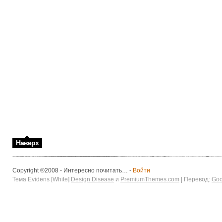
Наверх
Copyright ®2008 - Интересно почитать… -
Войти
Тема Evidens [White]
Design Disease
и
PremiumThemes.com
| Перевод:
Goo