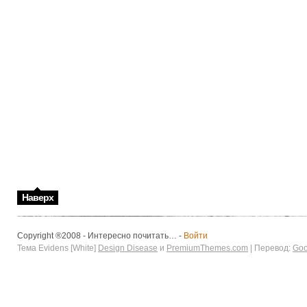
Наверх
Copyright ®2008 - Интересно почитать… -
Войти
Тема Evidens [White]
Design Disease
и
PremiumThemes.com
| Перевод:
Goo