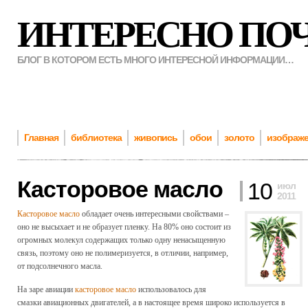
ИНТЕРЕСНО ПО
БЛОГ В КОТОРОМ ЕСТЬ МНОГО ИНТЕРЕСНОЙ ИНФОРМАЦИИ…
Главная
библиотека
живопись
обои
золото
изображ
Касторовое масло
10
июл
2011
Касторовое масло
обладает очень интересными свойствами –
оно не высыхает и не образует пленку. На 80% оно состоит из
огромных молекул содержащих только одну ненасыщенную
связь, поэтому оно не полимеризуется, в отличии, например,
от подсолнечного масла.
На заре авиации
касторовое масло
использовалось для
смазки авиационных двигателей, а в настоящее время широко используется в