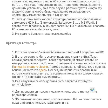
склонять по падежам, и если КС состоит из нескольких слов (то
есть это уже будет поисковая фраза), например «мыловарение в
домашних условиях», то в этом случае рекомендуется иногда эту
фразу изменять чтобы было «домашнее мыловарение»,
«домашним мыловарением» и так далее.
Текст должен быть хорошо структурирован с использованием
заголовков H2,H3… (Заголовок 2, Заголовок 3 … в MS Word). В
тексте статьи должны быть заголовки H2, H3 с ключевыми словами.
Н1 в тексте статьи быть не должно.
Не должно быть синтаксических ошибок
Правила для вебмастера:
В статье должно быть изображение с тегом ALT содержащее КС
В статье должны быть ссылки на другие статьи сайта. Текст
ссылки должен содержать текст отражающий смысл статьи на
которую он ссылается. Пример правильной ссылки: читайте статью
Паника на планете Земля
. Пример неправильной ссылки: о башнях
близнецах читайте
здесь
. Последний вариант неправильный
потому, что в качестве текста ссылки используется слово «здесь»,
которое не отражает смысл статьи.
Все ненужные ссылки должны быть закрыты атрибутом
rel=»nofollow»
Для проверки синтаксиса можно использовать кнопку
в
редакторе Joomla.
Желательно полноценно использовать HTML — пользоваться
параграфами, списками, таблицами и т д.