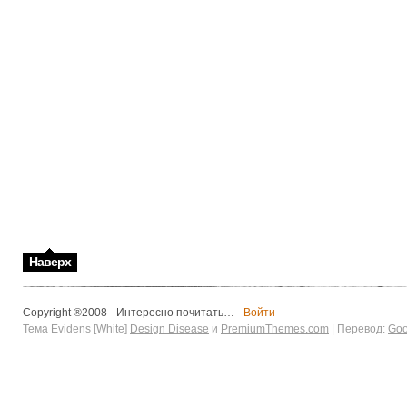
Наверх
Copyright ®2008 - Интересно почитать… -
Войти
Тема Evidens [White]
Design Disease
и
PremiumThemes.com
| Перевод:
Goo