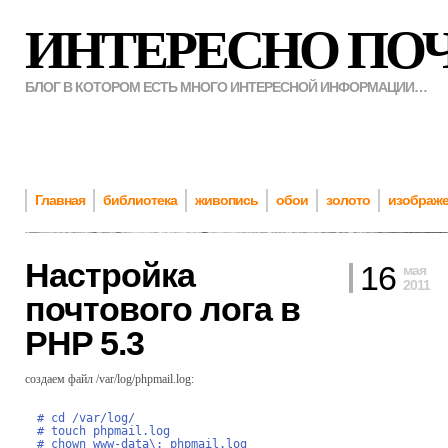
ИНТЕРЕСНО ПО
БЛОГ В КОТОРОМ ЕСТЬ МНОГО ИНТЕРЕСНОЙ ИНФОРМАЦИИ…
Главная
библиотека
живопись
обои
золото
изображ
Настройка
16
мая
2011
почтового лога в
PHP 5.3
создаем файл /var/log/phpmail.log:
# cd /var/log/
# touch phpmail.log
# chown www-data\: phpmail.log