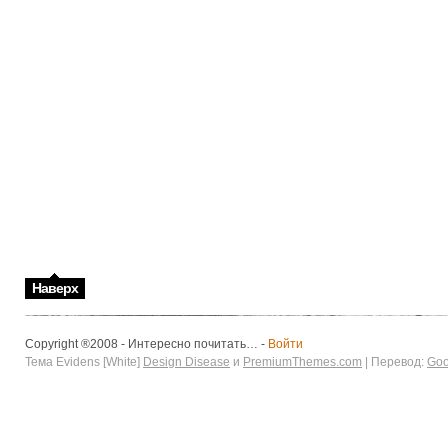
Наверх
Copyright ®2008 - Интересно почитать… -
Войти
Тема Evidens [White]
Design Disease
и
PremiumThemes.com
| Перевод:
Goo