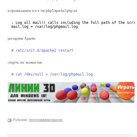
и прописываем его в /etc/php5/apache2/php.ini
; Log all mail() calls including the full path of the scri
mail.log = /var/log/phpmail.log
рестартим Apache:
# /etc/init.d/apache2 restart
стереть лог можно так:
# cat /dev/null > /var/log/phpmail.log
Рубрики:
программирование