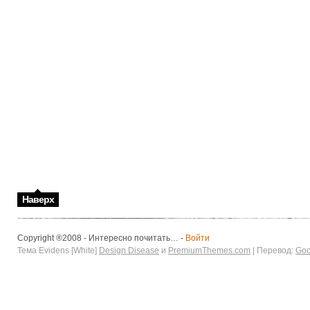
Наверх
Copyright ®2008 - Интересно почитать… -
Войти
Тема Evidens [White]
Design Disease
и
PremiumThemes.com
| Перевод:
Goo