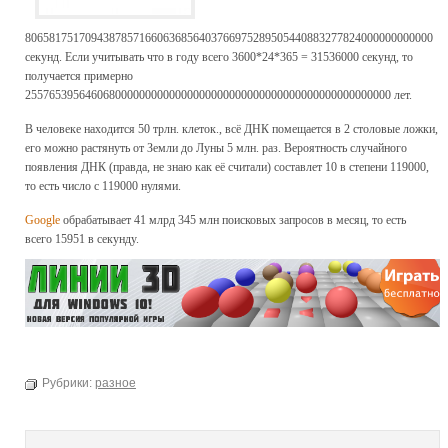
80658175170943878571660636856403766975289505440883277824000000000000
секунд. Если учитывать что в году всего 3600*24*365 = 31536000 секунд, то
получается примерно
2557653956460680000000000000000000000000000000000000000000000 лет.
В человеке находится 50 трлн. клеток., всё ДНК помещается в 2 столовые ложки,
его можно растянуть от Земли до Луны 5 млн. раз. Вероятность случайного
появления ДНК (правда, не знаю как её считали) составлет 10 в степени 119000,
то есть число с 119000 нулями.
Google
обрабатывает 41 млрд 345 млн поисковых запросов в месяц, то есть
всего 15951 в секунду.
Рубрики:
разное