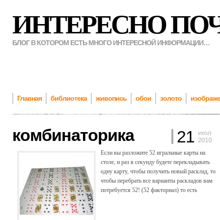
ИНТЕРЕСНО ПО
БЛОГ В КОТОРОМ ЕСТЬ МНОГО ИНТЕРЕСНОЙ ИНФОРМАЦИИ…
Главная
библиотека
живопись
обои
золото
изображ
комбинаторика
21
июл
2010
Если вы разложите 52 игральные карты на
столе, и раз в секунду будете перекладывать
одну карту, чтобы получить новый расклад, то
чтобы перебрать все варианты раскладов вам
потребуется 52! (52 факториал) то есть