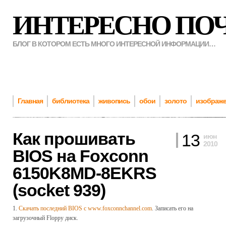
ИНТЕРЕСНО ПО
БЛОГ В КОТОРОМ ЕСТЬ МНОГО ИНТЕРЕСНОЙ ИНФОРМАЦИИ…
Главная
библиотека
живопись
обои
золото
изображ
Как прошивать
13
июн
2010
BIOS на Foxconn
6150K8MD-8EKRS
(socket 939)
1.
Скачать последний BIOS с www.foxconnchannel.com
. Записать его на
загрузочный Floppy диск.