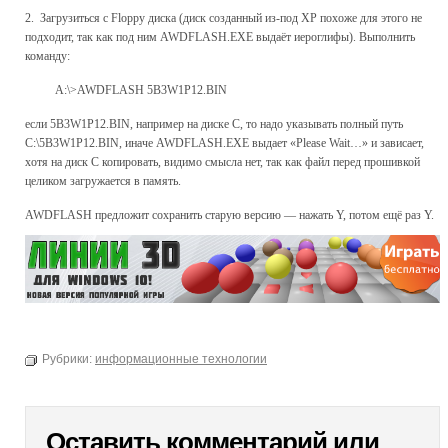
2. Загрузиться с Floppy диска (диск созданный из-под XP похоже для этого не
подходит, так как под ним AWDFLASH.EXE выдаёт иероглифы). Выполнить
команду:
A:\>AWDFLASH 5B3W1P12.BIN
если 5B3W1P12.BIN, например на диске С, то надо указывать полный путь
C:\5B3W1P12.BIN, иначе AWDFLASH.EXE выдает «Please Wait…» и зависает,
хотя на диск C копировать, видимо смысла нет, так как файл перед прошивкой
целиком загружается в память.
AWDFLASH предложит сохранить старую версию — нажать Y, потом ещё раз Y.
Рубрики:
информационные технологии
Оставить комментарий или