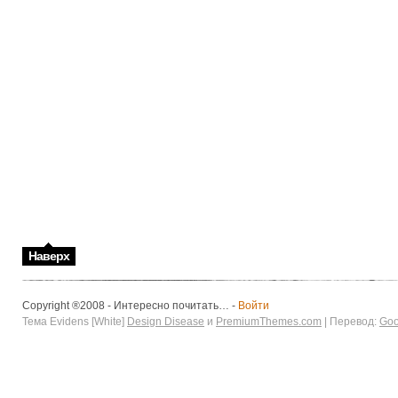
Наверх
Copyright ®2008 - Интересно почитать… -
Войти
Тема Evidens [White]
Design Disease
и
PremiumThemes.com
| Перевод:
Goo