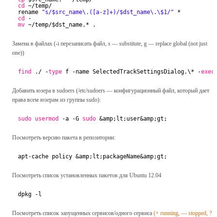
cd
~
/temp/
rename 
"s/$src_name\.([a-z]+)/$dst_name\.\$1/"
*
cd
-
mv
~
/temp/
$dst_name.* .
Замена в файлах (-i перезаписать файл, s — substitute, g — replace global (not just
one))
find
./ -
type
f -name SelectedTrackSettingsDialog.\* -
exec
Добавить юзера в sudoers (/etc/sudoers — конфигурационный файл, который дает
права всем юзерам из группы sudo):
sudo
usermod
-a -G 
sudo
&amp;lt;user&amp;gt;
Посмотреть версию пакета в репозитории:
apt-cache policy &amp;lt;packageName&amp;gt;
Посмотреть список установленных пакетов для Ubuntu 12.04
dpkg -l
Посмотреть список запущенных сервисов/одного сервиса
(+ running, — stopped, ?