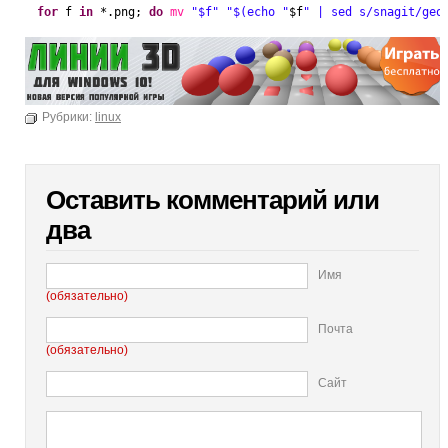
for
f 
in
*.png; 
do
mv
"$f"
"$(echo "
$f
" | sed s/snagit/geo
Рубрики:
linux
Оставить комментарий или
два
Имя
(обязательно)
Почта
(обязательно)
Сайт