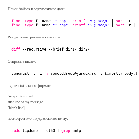
Поиск файлов и сортировка по дате:
find
-
type
f -name 
"*.php"
-
printf
'%T@ %p\n'
| 
sort
-r
find
-
type
f -name 
"*.php"
-
printf
'%T@ %p\n'
| 
sort
-r | 
Рекурсивное сравнение каталогов:
diff
--recursive --brief dir1/ dir2/
Отправить письмо:
sendmail -t -i -
v
someaddress@yandex.ru -s &amp;lt; body.t
,где test.txt в таком формате:
Subject: test mail
first line of my message
[blank line]
посмотреть кто и куда отсылает почту:
sudo
tcpdump -i eth0 | 
grep
smtp