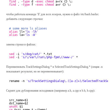
find
. -
type
d -
exec
chmod
a+rx {} \;
find
. -
type
f -
exec
chmod
a+r {} \;
чтобы работала команда ‘ll’ для всех юзеров, нужно в файл /etc/bash.bashrc
добавить следующие строчки:
# some more ls aliases
alias
ll=
'ls -lh'
alias
la=
'ls -A'
замена строки в файлах:
sed
-i 
's/dog/cat/'
*.txt
sed
-i 
's/\/var\/run\/php-fpm\//www-/'
*
Переименовать TrackSettingsDialog.* в SelectedTrackSettingsDialog.* (опция -n
показывает результат, но не переименовывает):
rename -n 
's/TrackSettingsDialog\.([a-z]+)/SelectedTrackSe
Скрипт для дублирования исходников (например a.h, a.cpp в b.h, b.cpp):
src_name=$1
dst_name=$2
unset
$1
cp
$src_name.* ~
/temp/