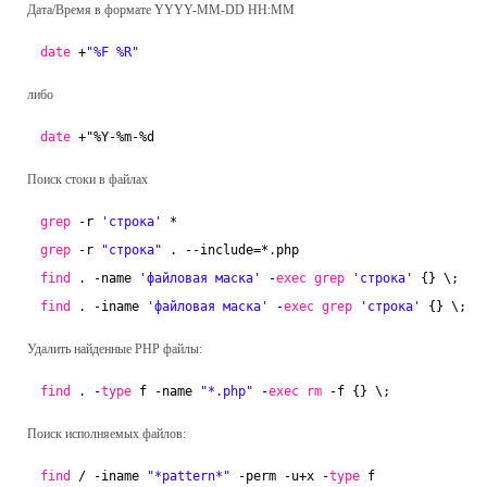
Дата/Время в формате YYYY-MM-DD HH:MM
date
+
"%F %R"
либо
date
+"%Y-%m-%d
Поиск стоки в файлах
grep
-r 
'строка'
*
grep
-r 
"строка"
. --include=*.php
find
. -name 
'файловая маска'
-
exec
grep
'строка'
{} \;
find
. -iname 
'файловая маска'
-
exec
grep
'строка'
{} \;
Удалить найденные PHP файлы:
find
. -
type
f -name 
"*.php"
-
exec
rm
-f {} \;
Поиск исполняемых файлов:
find
/ -iname 
"*pattern*"
-perm -u+x -
type
f