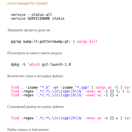
service managed by Upstart)
:
service --status-all
service SERVICENAME status
Завершить процессы grep-ом:
pgrep &amp;lt;pattern&amp;gt; | 
xargs
kill
Посмотреть из какого пакета модуль:
dpkg -S `
which
gst-launch-1.0`
Количество строк в исходных файлах:
find
. -iname 
"*.h"
-or -iname 
"*.cpp"
| 
xargs
wc
-l | 
sor
find
-regex 
'.*/.*\.\(c\|cpp\|h\)$'
-
exec
wc
-l {} \; | 
so
find
-regex 
'.*/.*\.\(c\|cpp\|h\)$'
-
exec
wc
-l {} +
Суммарный размер исходных файлов:
find
-regex 
'.*/.*\.\(c\|cpp\|h\)$'
-
exec
wc
-c {} + | 
tai
Найти символ в библиотеке: