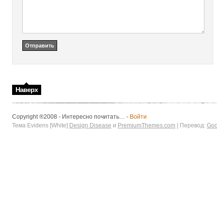
Наверх
Copyright ®2008 - Интересно почитать… -
Войти
Тема Evidens [White]
Design Disease
и
PremiumThemes.com
| Перевод:
Goo