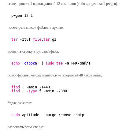
сгенерировать 1 пароль длиной 12 символов (sudo apt-get install pwgen):
pwgen 12 1
посмотреть список файлов в архиве:
tar
-ztvf 
file
.
tar
.gz
добавить строку в рутовый файл:
echo
'строка'
| 
sudo
tee
-a имя-файла
поиск файлов, котоые менялись не позднее 24/48 часов назад:
find
. -mmin -1440
find
. -
type
f -mmin -2880
Удаление ssmtp:
sudo
aptitude --purge remove ssmtp
разрешить всем чтение: