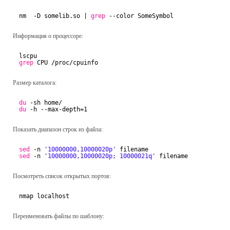
nm  -D somelib.so | 
grep
--color SomeSymbol
Информация о процессоре:
lscpu
grep
CPU 
/proc/cpuinfo
Размер каталога:
du
-sh home/
du
-h --max-depth=1
Показать диапазон строк из файла:
sed
-n 
'10000000,10000020p'
filename
sed
-n 
'10000000,10000020p; 10000021q'
filename
Посмотреть список открытых портов:
nmap localhost
Переименовать файлы по шаблону: